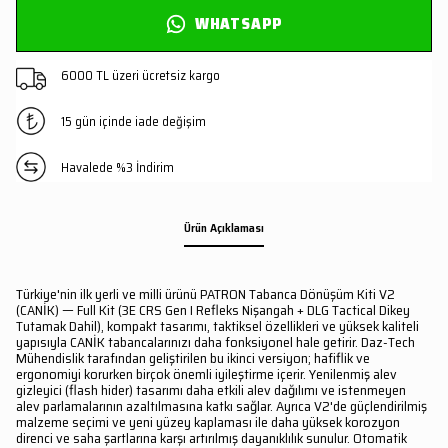
WHATSAPP
6000 TL üzeri ücretsiz kargo
15 gün içinde iade değişim
Havalede %3 İndirim
Ürün Açıklaması
Türkiye'nin ilk yerli ve milli ürünü PATRON Tabanca Dönüşüm Kiti V2
(CANİK) — Full Kit (3E CRS Gen I Refleks Nişangah + DLG Tactical Dikey
Tutamak Dahil), kompakt tasarımı, taktiksel özellikleri ve yüksek kaliteli
yapısıyla CANİK tabancalarınızı daha fonksiyonel hale getirir. Daz-Tech
Mühendislik tarafından geliştirilen bu ikinci versiyon; hafiflik ve
ergonomiyi korurken birçok önemli iyileştirme içerir. Yenilenmiş alev
gizleyici (flash hider) tasarımı daha etkili alev dağılımı ve istenmeyen
alev parlamalarının azaltılmasına katkı sağlar. Ayrıca V2'de güçlendirilmiş
malzeme seçimi ve yeni yüzey kaplaması ile daha yüksek korozyon
direnci ve saha şartlarına karşı artırılmış dayanıklılık sunulur. Otomatik