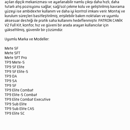
açılan dipçik mekanizması ve ayarlanabilir namlu çıkışı daha hızlı, daha
tutarlı atış pozisyonu sağlar; sağ/sol çekme kolu ve geliştirilmiş kavrama
yüzeyi ise ambidexter kullanım ve daha iyi kontrol imkanı verir. Montaj ve
kurulum süreçleri basitleştirilmiş; erişilebilir bakım noktaları ve uyumlu
aksesuar desteği ile pratik saha kullanımı hedeflenmiştir. PATRON CANİK
V2 Full Kit, konfor, hız ve güveni bir arada arayan kullanıcılar için
yükseltilmiş, güvenilir bir çözümdür.
Uyumlu Marka ve Modeller:
Mete SF
Mete SFT
Mete SFT Pro
TP9 Mete-S
TP9 SF Elite
TP9 SF Elite-S
TP9 DA
TP9 SA
TP9 SF
TP9 Elite Combat
TP9 Elite-S Combat
TP9 Elite Combat Executive
TP9 Sub Elite
TP9 Sub Elite CAS
TP9 Elite SC