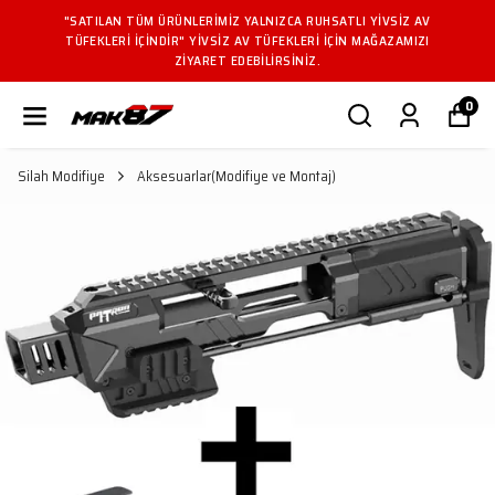
"SATILAN TÜM ÜRÜNLERIMIZ YALNIZCA RUHSATLI YIVSIZ AV
TÜFEKLERI IÇINDIR" YIVSIZ AV TÜFEKLERI IÇIN MAĞAZAMIZI
ZIYARET EDEBILIRSINIZ.
0
Silah Modifiye
Aksesuarlar(Modifiye ve Montaj)