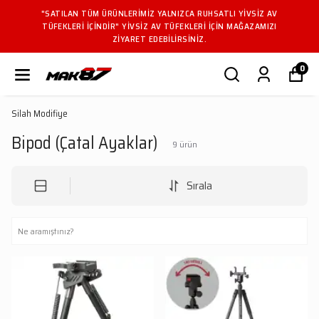
SATLI YIVSIZ AV
"SATILAN TÜM ÜRÜNLERIMIZ YALNIZCA RUH
IÇIN MAĞAZAMIZI
TÜFEKLERI IÇINDIR" YIVSIZ AV TÜFEKLERI 
ZIYARET EDEBILIRSINIZ.
0
Silah Modifiye
Bipod (Çatal Ayaklar)
9
ürün
Sırala