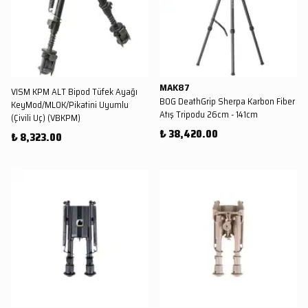
MAK87
VISM KPM ALT Bipod Tüfek Ayağı
BOG DeathGrip Sherpa Karbon Fiber
KeyMod/MLOK/Pikatini Uyumlu
Atış Tripodu 26cm - 141cm
(Çivili Uç) (VBKPM)
₺ 38,420.00
₺ 8,323.00