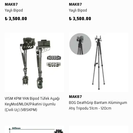
MAK87
MAK87
Yaylı Bipod
Yaylı Bipod
₺ 3,500.00
₺ 3,500.00
MAK87
VISM KPM YAN Bipod Tüfek Ayağı
BOG DeathGrip Bantam Alüminyum
KeyMod/MLOK/Pikatini Uyumlu
Atış Tripodu 51cm - 120cm
(Çivili Uç) (VBSKPM)