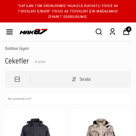
"SATILAN TÜM ÜRÜNLERIMIZ YALNIZCA RUHSATLI YIVSIZ AV
TÜFEKLERI IÇINDIR" YIVSIZ AV TÜFEKLERI IÇIN MAĞAZAMIZI
ZIYARET EDEBILIRSINIZ.
0
Outdoor Giyim
Ceketler
6
ürün
Sırala