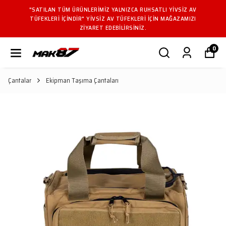
"SATILAN TÜM ÜRÜNLERIMIZ YALNIZCA RUHSATLI YIVSIZ AV
TÜFEKLERI IÇINDIR" YIVSIZ AV TÜFEKLERI IÇIN MAĞAZAMIZI
ZIYARET EDEBILIRSINIZ.
0
Çantalar
Ekipman Taşıma Çantaları