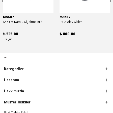
MAK87
MAK87
12,5 CM Namlu Giydirme Kılıfı
12GA Alev Gizler
₺ 535.00
₺ 800.00
3 siyah
Kategoriler
Hesabım
Hakkımızda
Müşteri İlişkileri
Bizi Takip Edin!