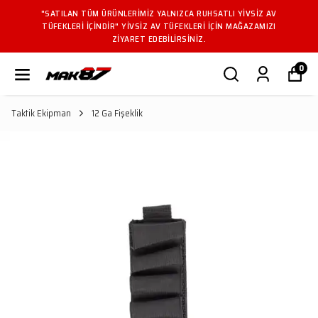
"SATILAN TÜM ÜRÜNLERIMIZ YALNIZCA RUHSATLI YIVSIZ AV
TÜFEKLERI IÇINDIR" YIVSIZ AV TÜFEKLERI IÇIN MAĞAZAMIZI
ZIYARET EDEBILIRSINIZ.
0
Taktik Ekipman
12 Ga Fişeklik