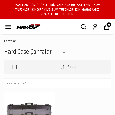
"SATILAN TÜM ÜRÜNLERIMIZ YALNIZCA RUHSATLI YIVSIZ AV
TÜFEKLERI IÇINDIR" YIVSIZ AV TÜFEKLERI IÇIN MAĞAZAMIZI
ZIYARET EDEBILIRSINIZ.
0
Çantalar
Hard Case Çantalar
1
ürün
Sırala