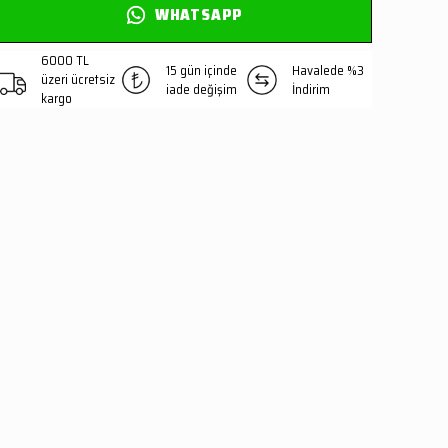
WHATSAPP
6000 TL
15 gün içinde
Havalede %3
üzeri ücretsiz
iade değişim
İndirim
kargo