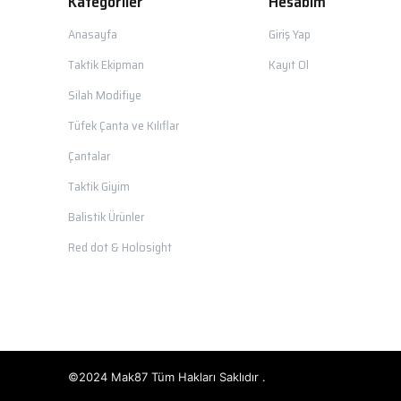
Kategoriler
Hesabım
Anasayfa
Giriş Yap
Taktik Ekipman
Kayıt Ol
Silah Modifiye
Tüfek Çanta ve Kılıflar
Çantalar
Taktik Giyim
Balistik Ürünler
Red dot & Holosight
©2024 Mak87 Tüm Hakları Saklıdır .