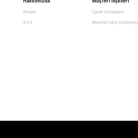
Hakkımızda
Müşteri İlişkileri
İletişim
Üyelik Sözleşmesi
S.S.S
Mesafeli Satış Sözleşmes