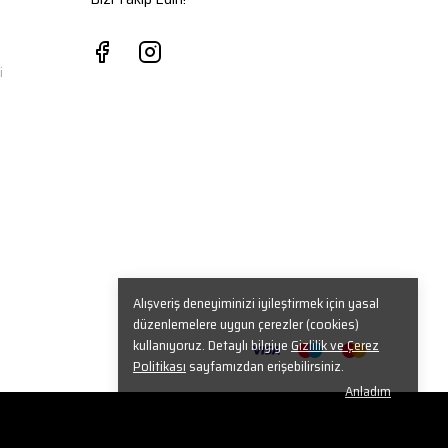
i
Alışveriş deneyiminizi iyileştirmek için yasal
düzenlemelere uygun çerezler (cookies)
kullanıyoruz. Detaylı bilgiye
Gizlilik ve Çerez
Politikası
sayfamızdan erişebilirsiniz.
Anladım