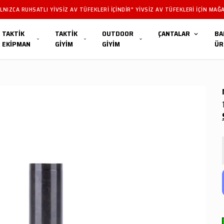
NIZCA RUHSATLI YIVSIZ AV TÜFEKLERI IÇINDIR" YIVSIZ AV TÜFEKLERI IÇIN MAĞA
TAKTİK
TAKTİK
OUTDOOR
ÇANTALAR
BA
EKİPMAN
GİYİM
GİYİM
ÜR