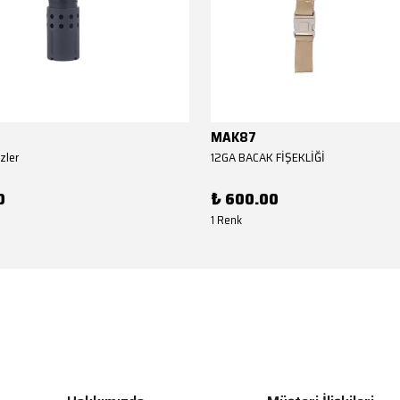
MAK87
zler
12GA BACAK FİŞEKLİĞİ
0
₺ 600.00
1 Renk