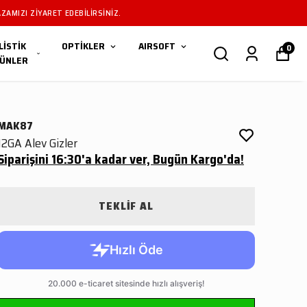
ZAMIZI ZIYARET EDEBILIRSINIZ.
LİSTİK
OPTİKLER
AIRSOFT
0
ÜNLER
MAK87
12GA Alev Gizler
Siparişini 16:30'a kadar ver, Bugün Kargo'da!
TEKLİF AL