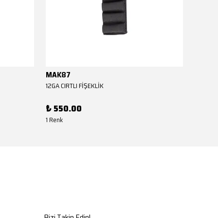
MAK87
MAK8
12GA CIRTLI FİŞEKLİK
12GA CIR
₺ 550.00
₺ 550
1 Renk
1 Renk
Bizi Takip Edin!