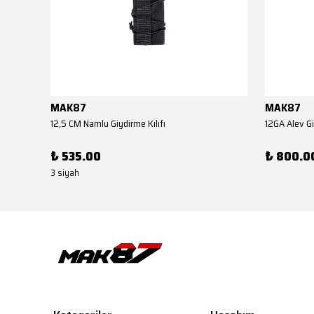
MAK87
MAK87
12,5 CM Namlu Giydirme Kılıfı
12GA Alev Gi
₺ 535.00
₺ 800.0
3 siyah