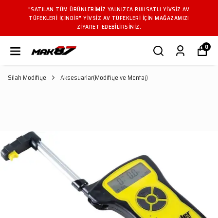
"SATILAN TÜM ÜRÜNLERIMIZ YALNIZCA RUHSATLI YIVSIZ AV
TÜFEKLERI IÇINDIR" YIVSIZ AV TÜFEKLERI IÇIN MAĞAZAMIZI
ZIYARET EDEBILIRSINIZ.
0
Silah Modifiye
Aksesuarlar(Modifiye ve Montaj)