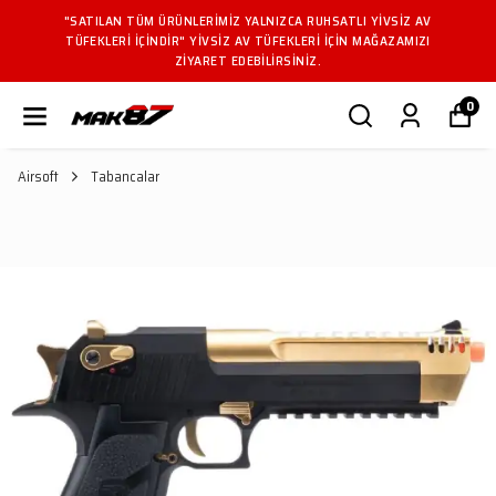
"SATILAN TÜM ÜRÜNLERIMIZ YALNIZCA RUHSATLI YIVSIZ AV
TÜFEKLERI IÇINDIR" YIVSIZ AV TÜFEKLERI IÇIN MAĞAZAMIZI
ZIYARET EDEBILIRSINIZ.
0
Airsoft
Tabancalar