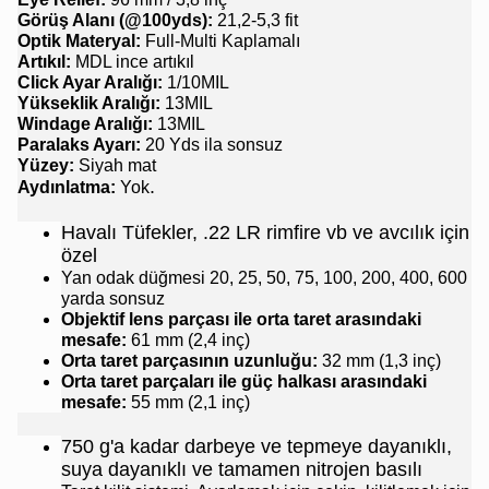
Görüş Alanı (@100yds):
21,2-5,3 fit
Optik Materyal:
Full-Multi Kaplamalı
Artıkıl:
MDL ince artıkıl
Click Ayar Aralığı:
1/10MIL
Yükseklik Aralığı:
13MIL
Windage Aralığı:
13MIL
Paralaks Ayarı:
20 Yds ila sonsuz
Yüzey:
Siyah mat
.
Aydınlatma:
Yok
Havalı Tüfekler, .22 LR rimfire vb ve avcılık için
özel
Yan odak düğmesi 20, 25, 50, 75, 100, 200, 400, 600
yarda sonsuz
Objektif lens parçası ile orta taret arasındaki
mesafe:
61 mm (2,4 inç)
Orta taret parçasının uzunluğu:
32 mm (1,3 inç)
Orta taret parçaları ile güç halkası arasındaki
mesafe:
55 mm (2,1 inç)
750 g'a kadar darbeye ve tepmeye dayanıklı,
suya dayanıklı ve tamamen nitrojen basılı