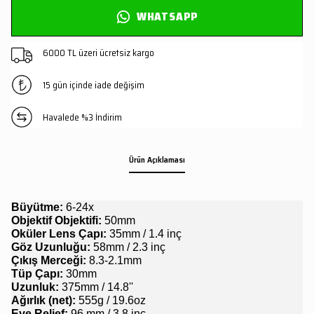
WHATSAPP
6000 TL üzeri ücretsiz kargo
15 gün içinde iade değişim
Havalede %3 İndirim
Ürün Açıklaması
Büyütme:
6-24x
Objektif Objektifi:
50mm
Oküler Lens Çapı:
35mm / 1.4 inç
Göz Uzunluğu:
58mm / 2.3 inç
Çıkış Merceği:
8.3-2.1mm
Tüp Çapı:
30mm
Uzunluk:
375mm / 14.8''
Ağırlık (net):
555g / 19.6oz
Eye Relief:
96 mm / 3,8 inç