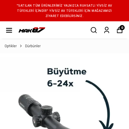
"SATILAN TÜM ÜRÜNLERIMIZ YALNIZCA RUHSATLI YIVSIZ AV
TÜFEKLERI IÇINDIR" YIVSIZ AV TÜFEKLERI IÇIN MAĞAZAMIZI
ZIYARET EDEBILIRSINIZ.
0
Optikler
Dürbünler