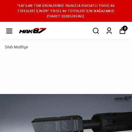
"SATILAN TÜM ÜRÜNLERIMIZ YALNIZCA RUHSATLI YIVSIZ AV
TÜFEKLERI IÇINDIR" YIVSIZ AV TÜFEKLERI IÇIN MAĞAZAMIZI
ZIYARET EDEBILIRSINIZ.
0
Silah Modifiye