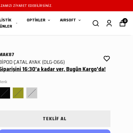
ZAMIZI ZIYARET EDEBILIRSINIZ.
LİSTİK
OPTİKLER
AIRSOFT
0
ÜNLER
MAK87
BİPOD ÇATAL AYAK (DLG-066)
Siparişini 16:30'a kadar ver, Bugün Kargo'da!
Renk
TEKLİF AL