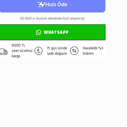
WHATSAPP
6000 TL
15 gün içinde
Havalede %3
üzeri ücretsiz
iade değişim
İndirim
kargo