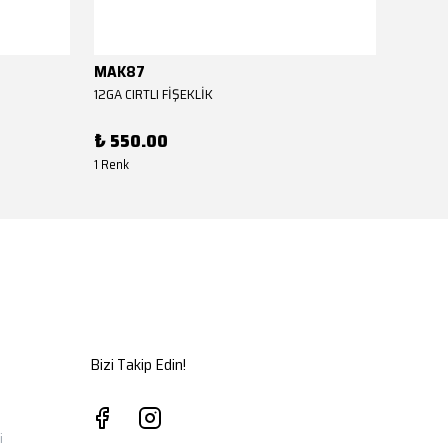
MAK87
MAK8
12GA CIRTLI FİŞEKLİK
12GA CIR
₺ 550.00
₺ 550
1 Renk
1 Renk
Bizi Takip Edin!
i