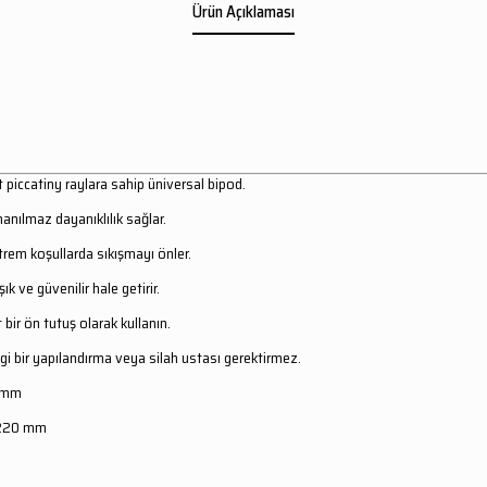
Ürün Açıklaması
 piccatiny raylara sahip üniversal bipod.
inanılmaz dayanıklılık sağlar.
trem koşullarda sıkışmayı önler.
ık ve güvenilir hale getirir.
 bir ön tutuş olarak kullanın.
gi bir yapılandırma veya silah ustası gerektirmez.
6 mm
: 220 mm