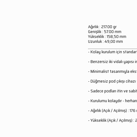
Ağırlık
: 217.00 gr
Genişlik
: 57.00 mm
Yükseklik
: 158,50 mm
Uzunluk
: 49,00 mm
- Kolay kurulum için standart
- Benzersiz iki vidalı yapısı 
- Minimalist tasarımıyla eks
- Düğmesiz pod çıkışı cihazı ş
- Sadece podları itin ve sabit
- Kurulumu kolaydır - herhan
- Ağırlık (Açık / Açılmış) : 17
- Yükseklik (Açık / Açılmış) 