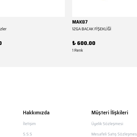
MAK87
zler
12GA BACAK FİŞEKLİĞİ
0
₺ 600.00
1 Renk
Hakkımızda
Müşteri İlişkileri
İletişim
Üyelik Sözleşmesi
S.S.S
Mesafeli Satış Sözleşmes