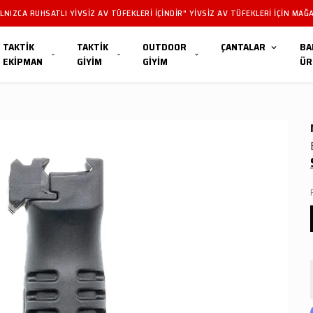
NIZCA RUHSATLI YIVSIZ AV TÜFEKLERI IÇINDIR" YIVSIZ AV TÜFEKLERI IÇIN MAĞA
TAKTİK
TAKTİK
OUTDOOR
ÇANTALAR
BA
EKİPMAN
GİYİM
GİYİM
ÜR