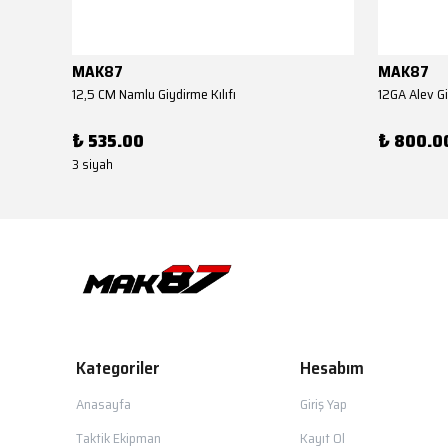
MAK87
MAK87
12,5 CM Namlu Giydirme Kılıfı
12GA Alev Gi
₺ 535.00
₺ 800.0
3 siyah
Kategoriler
Hesabım
Anasayfa
Giriş Yap
Taktik Ekipman
Kayıt Ol