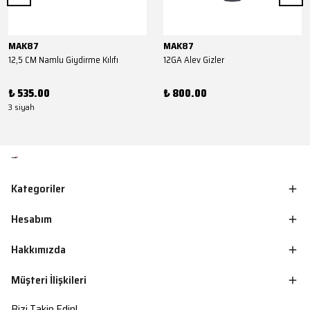
MAK87
MAK87
12,5 CM Namlu Giydirme Kılıfı
12GA Alev Gizler
₺ 535.00
₺ 800.00
3 siyah
Kategoriler
Hesabım
Hakkımızda
Müşteri İlişkileri
Bizi Takip Edin!