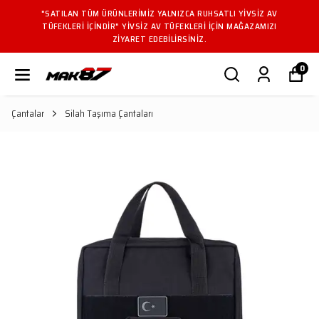
"SATILAN TÜM ÜRÜNLERIMIZ YALNIZCA RUHSATLI YIVSIZ AV
TÜFEKLERI IÇINDIR" YIVSIZ AV TÜFEKLERI IÇIN MAĞAZAMIZI
ZIYARET EDEBILIRSINIZ.
0
Çantalar
Silah Taşıma Çantaları