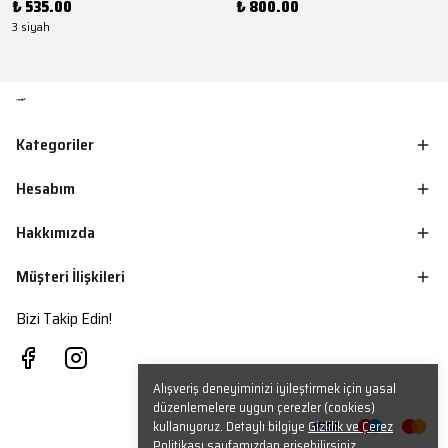
₺ 535.00
₺ 800.00
3 siyah
Kategoriler
Hesabım
Hakkımızda
Müşteri İlişkileri
Bizi Takip Edin!
Alışveriş deneyiminizi iyileştirmek için yasal
düzenlemelere uygun çerezler (cookies)
kullanıyoruz. Detaylı bilgiye
Gizlilik ve Çerez
Politikası
sayfamızdan erişebilirsiniz.