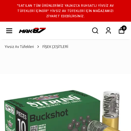
"SATILAN TÜM ÜRÜNLERIMIZ YALNIZCA RUHSATLI YIVSIZ AV
TÜFEKLERI IÇINDIR" YIVSIZ AV TÜFEKLERI IÇIN MAĞAZAMIZI
ZIYARET EDEBILIRSINIZ.
0
Yivsiz Av Tüfekleri
FİŞEK ÇEŞİTLERİ