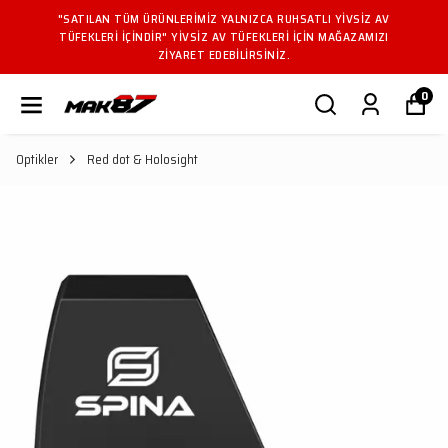
"SATILAN TÜM ÜRÜNLERIMIZ YALNIZCA RUHSATLI YIVSIZ AV
TÜFEKLERI IÇINDIR" YIVSIZ AV TÜFEKLERI IÇIN MAĞAZAMIZI
ZIYARET EDEBILIRSINIZ.
0
Optikler
Red dot & Holosight