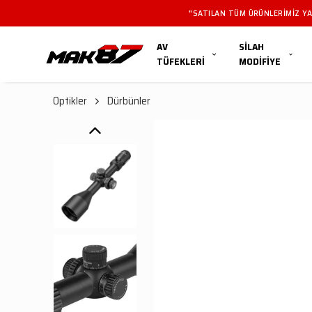
"SATILAN TÜM ÜRÜNLERIMIZ YAL
AV
SİLAH
TÜFEKLERİ
MODİFİYE
Optikler
Dürbünler