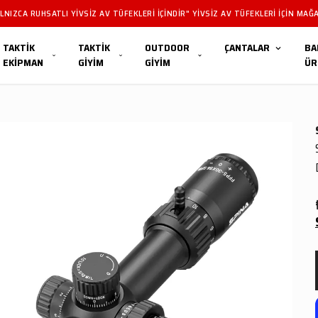
NIZCA RUHSATLI YIVSIZ AV TÜFEKLERI IÇINDIR" YIVSIZ AV TÜFEKLERI IÇIN MAĞA
TAKTİK
TAKTİK
OUTDOOR
ÇANTALAR
BA
EKİPMAN
GİYİM
GİYİM
ÜR