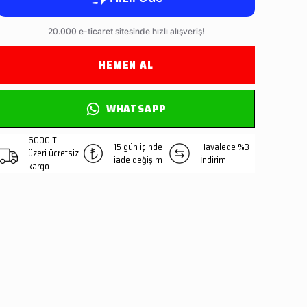
HEMEN AL
WHATSAPP
6000 TL
15 gün içinde
Havalede %3
üzeri ücretsiz
iade değişim
İndirim
kargo