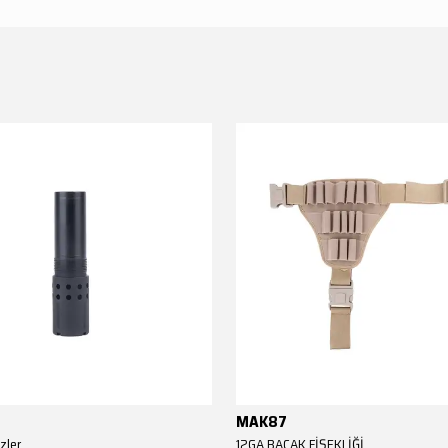
MAK87
zler
12GA BACAK FİŞEKLİĞİ