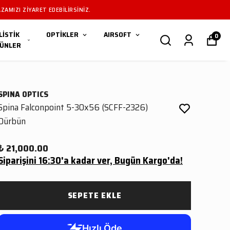
ZAMIZI ZIYARET EDEBILIRSINIZ.
LİSTİK
OPTİKLER
AIRSOFT
0
ÜNLER
SPINA OPTICS
Spina Falconpoint 5-30x56 (SCFF-2326)
Dürbün
₺ 21,000.00
Siparişini 16:30'a kadar ver, Bugün Kargo'da!
SEPETE EKLE