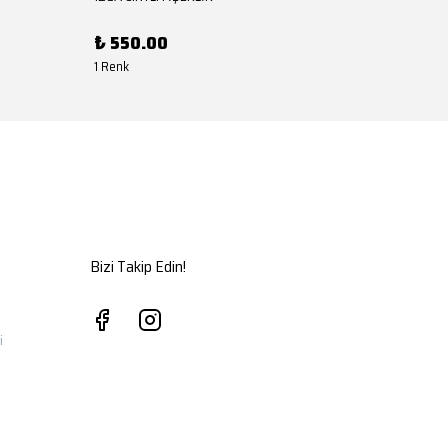
₺ 550.00
₺ 550
1 Renk
1 Renk
Bizi Takip Edin!
i