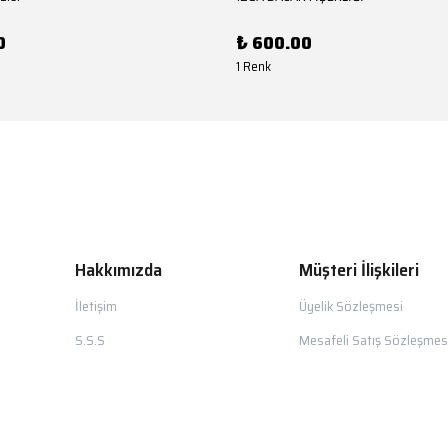
0
₺ 600.00
1 Renk
Hakkımızda
Müşteri İlişkileri
İletişim
Üyelik Sözleşmesi
S.S.S
Mesafeli Satış Sözleşmes