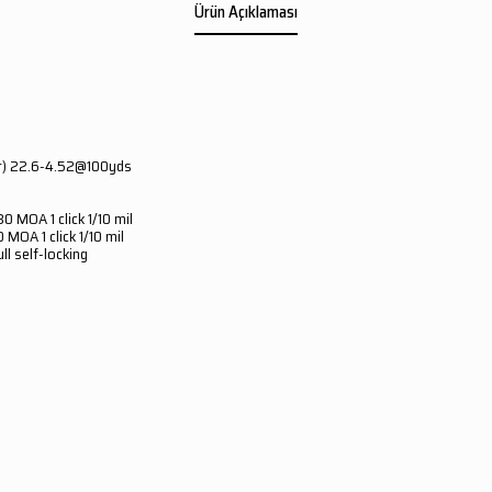
Ürün Açıklaması
(ft) 22.6-4.52@100yds
0 MOA 1 click 1/10 mil
MOA 1 click 1/10 mil
l self-locking