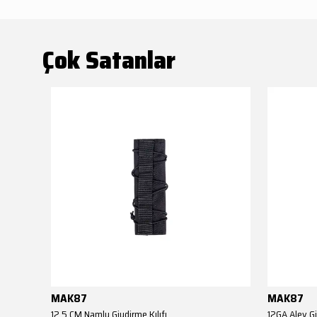
Çok Satanlar
MAK87
MAK87
AKSA EL KUNDAĞI(Benelli M4 Tipi YİVSİZ TÜFEK YEDEK PARÇASI)
12,5 CM Namlu Giydirme Kılıfı
12GA Alev Gi