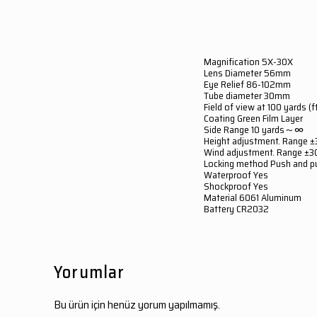
Magnification 5X-30X
Lens Diameter 56mm
Eye Relief 86-102mm
Tube diameter 30mm
Field of view at 100 yards 
Coating Green Film Layer
Side Range 10 yards～∞
Height adjustment. Range ±3
Wind adjustment. Range ±30 
Locking method Push and pul
Waterproof Yes
Shockproof Yes
Material 6061 Aluminum
Battery CR2032
Yorumlar
Bu ürün için henüz yorum yapılmamış.