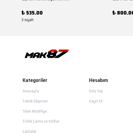
₺ 535.00
₺ 800.0
3 siyah
Kategoriler
Hesabım
Anasayfa
Giriş Yap
Taktik Ekipman
Kayıt Ol
Silah Modifiye
Tüfek Çanta ve Kılıflar
Çantalar