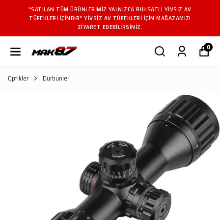
"SATILAN TÜM ÜRÜNLERIMIZ YALNIZCA RUHSATLI YIVSIZ AV
TÜFEKLERI IÇINDIR" YIVSIZ AV TÜFEKLERI IÇIN MAĞAZAMIZI
ZIYARET EDEBILIRSINIZ.
0
Optikler
Dürbünler