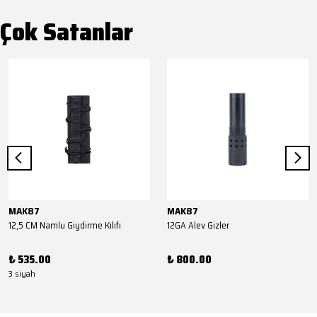
Çok Satanlar
MAK87
MAK87
12,5 CM Namlu Giydirme Kılıfı
12GA Alev Gizler
₺ 535.00
₺ 800.00
3 siyah