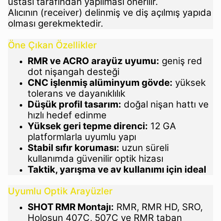
ustası tarafından yapılması önerilir.
Alıcının (receiver) delinmiş ve diş açılmış yapıda
olması gerekmektedir.
Öne Çıkan Özellikler
RMR ve ACRO arayüz uyumu:
geniş red
dot nişangah desteği
CNC işlenmiş alüminyum gövde:
yüksek
tolerans ve dayanıklılık
Düşük profil tasarım:
doğal nişan hattı ve
hızlı hedef edinme
Yüksek geri tepme direnci:
12 GA
platformlarla uyumlu yapı
Stabil sıfır koruması:
uzun süreli
kullanımda güvenilir optik hizası
Taktik, yarışma ve av kullanımı için ideal
Uyumlu Optik Arayüzler
SHOT RMR Montajı:
RMR, RMR HD, SRO,
Holosun 407C, 507C ve RMR taban