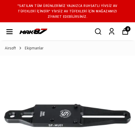
"SATILAN TÜM ÜRÜNLERIMIZ YALNIZCA RUHSATLI YIVSIZ AV
TÜFEKLERI IÇINDIR" YIVSIZ AV TÜFEKLERI IÇIN MAĞAZAMIZI
ZIYARET EDEBILIRSINIZ.
0
Airsoft
Ekipmanlar