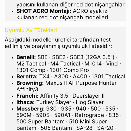
yapısını kullanan diğer red dot nişangahlar
SHOT ACRO Montajı:
ACRO ayak izi
kullanan red dot nişangah modelleri
Uyumlu Av Tüfekleri
Aşağıdaki modeller üretici tarafından test
edilmiş ve onaylanmış uyumluluk listesidir:
Benelli:
SBE · SBE2 · SBE3 (12GA 3.5”) ·
M2 Tactical · M4 Tactical · M1014 · Vinci ·
1301 Comp · 1301 Comp Pro
Beretta:
TX4 · A300 · A400 · 1301 Tactical
Browning:
Maxus II All Purpose Hunter ·
Affinity3
Franchi:
Affinity 3.5 · Deerslayer II
Ithaca:
Turkey Slayer · Hog Slayer
Mossberg:
930 · 935 · 940 · 500 · 535 ·
590M · 590S · 590A1 · Retrograde · 835 ·
500 Super Bantam · 510 Mini Super
Bantam · 505 Bantam · SA-28 · SA-20 ·