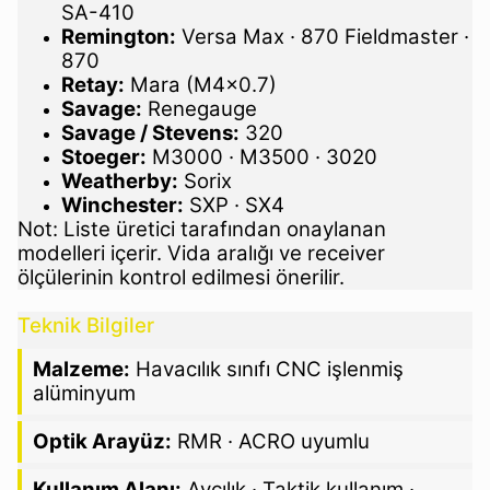
SA-410
Remington:
Versa Max · 870 Fieldmaster ·
870
Retay:
Mara (M4x0.7)
Savage:
Renegauge
Savage / Stevens:
320
Stoeger:
M3000 · M3500 · 3020
Weatherby:
Sorix
Winchester:
SXP · SX4
Not: Liste üretici tarafından onaylanan
modelleri içerir. Vida aralığı ve receiver
ölçülerinin kontrol edilmesi önerilir.
Teknik Bilgiler
Malzeme:
Havacılık sınıfı CNC işlenmiş
alüminyum
Optik Arayüz:
RMR · ACRO uyumlu
Kullanım Alanı:
Avcılık · Taktik kullanım ·