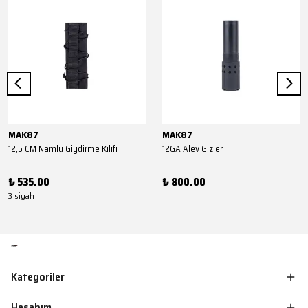
MAK87
MAK87
12,5 CM Namlu Giydirme Kılıfı
12GA Alev Gizler
₺ 535.00
₺ 800.00
3 siyah
Kategoriler
Hesabım