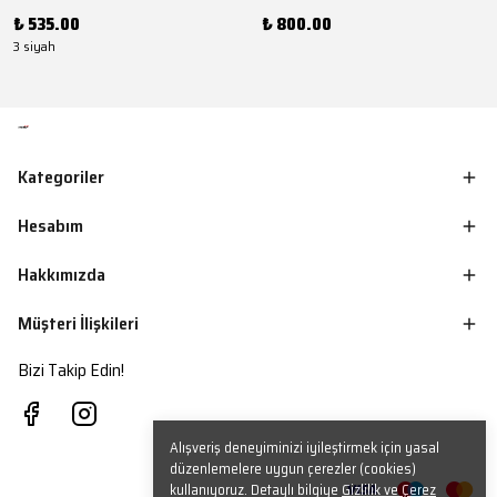
₺ 535.00
₺ 800.00
3 siyah
Kategoriler
Hesabım
Hakkımızda
Müşteri İlişkileri
Bizi Takip Edin!
Alışveriş deneyiminizi iyileştirmek için yasal
düzenlemelere uygun çerezler (cookies)
kullanıyoruz. Detaylı bilgiye
Gizlilik ve Çerez