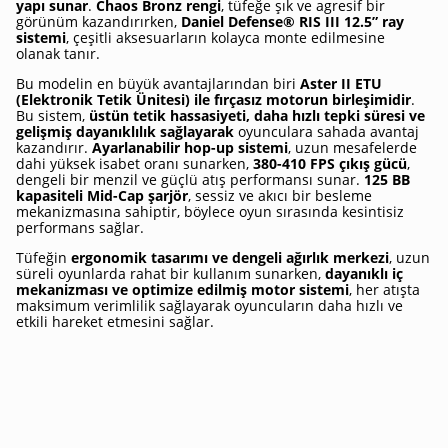
yapı sunar
.
Chaos Bronz rengi
, tüfeğe şık ve agresif bir
görünüm kazandırırken,
Daniel Defense® RIS III 12.5” ray
sistemi
, çeşitli aksesuarların kolayca monte edilmesine
olanak tanır.
Bu modelin en büyük avantajlarından biri
Aster II ETU
(Elektronik Tetik Ünitesi) ile fırçasız motorun birleşimidir
.
Bu sistem,
üstün tetik hassasiyeti, daha hızlı tepki süresi ve
gelişmiş dayanıklılık sağlayarak
oyunculara sahada avantaj
kazandırır.
Ayarlanabilir hop-up sistemi
, uzun mesafelerde
dahi yüksek isabet oranı sunarken,
380-410 FPS çıkış gücü
,
dengeli bir menzil ve güçlü atış performansı sunar.
125 BB
kapasiteli Mid-Cap şarjör
, sessiz ve akıcı bir besleme
mekanizmasına sahiptir, böylece oyun sırasında kesintisiz
performans sağlar.
Tüfeğin
ergonomik tasarımı ve dengeli ağırlık merkezi
, uzun
süreli oyunlarda rahat bir kullanım sunarken,
dayanıklı iç
mekanizması ve optimize edilmiş motor sistemi
, her atışta
maksimum verimlilik sağlayarak oyuncuların daha hızlı ve
etkili hareket etmesini sağlar.