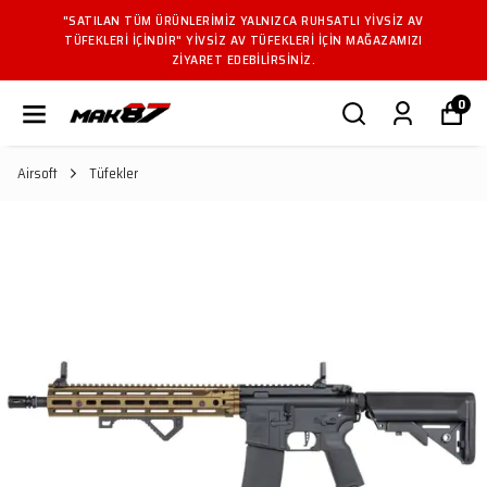
"SATILAN TÜM ÜRÜNLERIMIZ YALNIZCA RUHSATLI YIVSIZ AV
TÜFEKLERI IÇINDIR" YIVSIZ AV TÜFEKLERI IÇIN MAĞAZAMIZI
ZIYARET EDEBILIRSINIZ.
0
Airsoft
Tüfekler