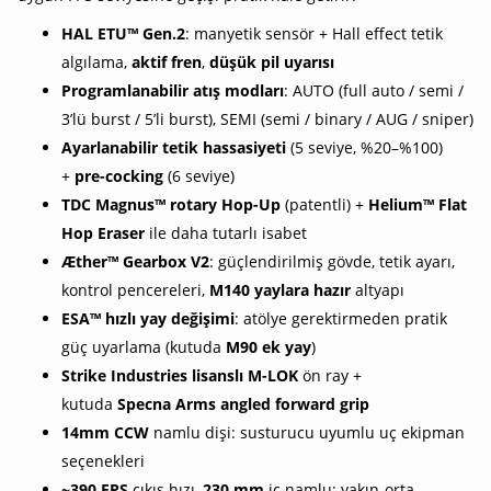
HAL ETU™ Gen.2
: manyetik sensör + Hall effect tetik
algılama,
aktif fren
,
düşük pil uyarısı
Programlanabilir atış modları
: AUTO (full auto / semi /
3’lü burst / 5’li burst), SEMI (semi / binary / AUG / sniper)
Ayarlanabilir tetik hassasiyeti
(5 seviye, %20–%100)
+
pre-cocking
(6 seviye)
TDC Magnus™ rotary Hop-Up
(patentli) +
Helium™ Flat
Hop Eraser
ile daha tutarlı isabet
Æther™ Gearbox V2
: güçlendirilmiş gövde, tetik ayarı,
kontrol pencereleri,
M140 yaylara hazır
altyapı
ESA™ hızlı yay değişimi
: atölye gerektirmeden pratik
güç uyarlama (kutuda
M90 ek yay
)
Strike Industries lisanslı M-LOK
ön ray +
kutuda
Specna Arms angled forward grip
14mm CCW
namlu dişi: susturucu uyumlu uç ekipman
seçenekleri
~390 FPS
çıkış hızı,
230 mm
iç namlu; yakın-orta