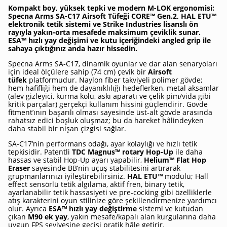
Kompakt boy, yüksek tepki ve modern M-LOK ergonomisi:
Specna Arms SA-C17 Airsoft Tüfeği CORE™ Gen.2, HAL ETU™
elektronik tetik sistemi ve Strike Industries lisanslı ön
rayıyla yakın-orta mesafede maksimum çeviklik sunar.
ESA™ hızlı yay değişimi ve kutu içeriğindeki angled grip ile
sahaya çıktığınız anda hazır hissedin.
Specna Arms SA-C17, dinamik oyunlar ve dar alan senaryoları
için ideal ölçülere sahip (74 cm) çevik bir
Airsoft
tüfek
platformudur. Naylon fiber takviyeli polimer gövde;
hem hafifliği hem de dayanıklılığı hedeflerken, metal aksamlar
(alev gizleyici, kurma kolu, askı aparatı ve çelik pim/vida gibi
kritik parçalar) gerçekçi kullanım hissini güçlendirir. Gövde
fitment’ının başarılı olması sayesinde üst-alt gövde arasında
rahatsız edici boşluk oluşmaz; bu da hareket hâlindeyken
daha stabil bir nişan çizgisi sağlar.
SA-C17’nin performans odağı, ayar kolaylığı ve hızlı tetik
tepkisidir. Patentli
TDC Magnus™ rotary Hop-Up
ile daha
hassas ve stabil Hop-Up ayarı yapabilir,
Helium™ Flat Hop
Eraser
sayesinde BB’nin uçuş stabilitesini artırarak
grupmanlarınızı iyileştirebilirsiniz.
HAL ETU™
modülü; Hall
effect sensörlü tetik algılama, aktif fren, binary tetik,
ayarlanabilir tetik hassasiyeti ve pre-cocking gibi özelliklerle
atış karakterini oyun stilinize göre şekillendirmenize yardımcı
olur. Ayrıca
ESA™ hızlı yay değiştirme
sistemi ve kutudan
çıkan
M90 ek yay
, yakın mesafe/kapalı alan kurgularına daha
uygun FPS seviyesine geçişi pratik hâle getirir.