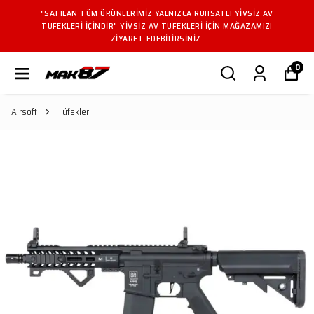
"SATILAN TÜM ÜRÜNLERIMIZ YALNIZCA RUHSATLI YIVSIZ AV
TÜFEKLERI IÇINDIR" YIVSIZ AV TÜFEKLERI IÇIN MAĞAZAMIZI
ZIYARET EDEBILIRSINIZ.
0
Airsoft
Tüfekler