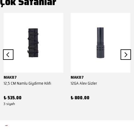
Çok Satanlar
MAK87
MAK87
12,5 CM Namlu Giydirme Kılıfı
12GA Alev Gizler
₺ 535.00
₺ 800.00
3 siyah