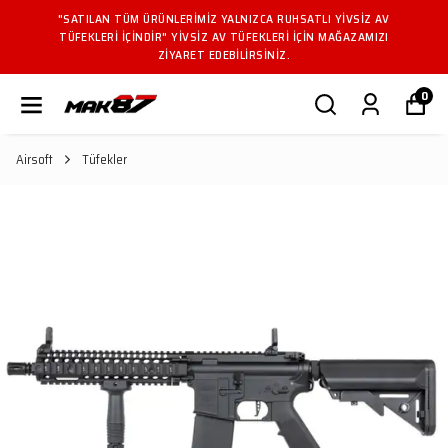
"SATILAN TÜM ÜRÜNLERIMIZ YALNIZCA RUHSATLI YIVSIZ AV
TÜFEKLERI IÇINDIR" YIVSIZ AV TÜFEKLERI IÇIN MAĞAZAMIZI
ZIYARET EDEBILIRSINIZ.
0
Airsoft
Tüfekler