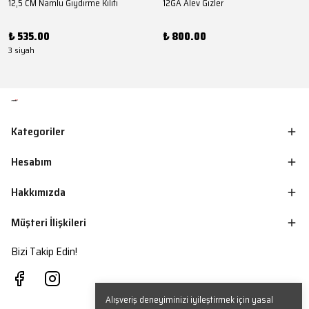
12,5 CM Namlu Giydirme Kılıfı
12GA Alev Gizler
₺ 535.00
₺ 800.00
3 siyah
Kategoriler
Hesabım
Hakkımızda
Müşteri İlişkileri
Bizi Takip Edin!
Alışveriş deneyiminizi iyileştirmek için yasal