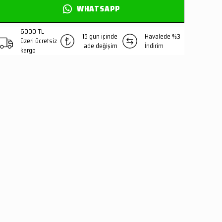
WHATSAPP
6000 TL
15 gün içinde
Havalede %3
üzeri ücretsiz
iade değişim
İndirim
kargo