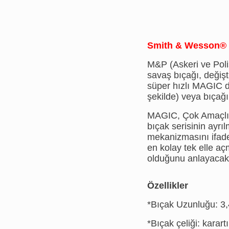
Smith & Wesson® M
M&P (Askeri ve Polis
savaş bıçağı, değişti
süper hızlı MAGIC d
şekilde) veya bıçağı
MAGIC, Çok Amaçlı, 
bıçak serisinin ayrıl
mekanizmasını ifad
en kolay tek elle a
olduğunu anlayacak
Özellikler
*Bıçak Uzunluğu: 3,
*Bıçak çeliği: karar