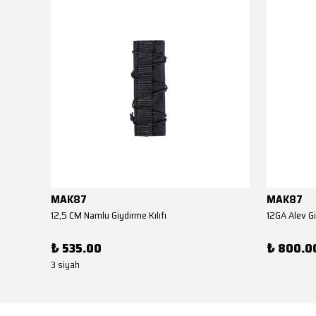
MAK87
MAK87
AKSA EL KUNDAĞI(Benelli M4 Tipi YİVSİZ TÜFEK YEDEK PARÇASI)
12,5 CM Namlu Giydirme Kılıfı
12GA Alev Gi
₺ 535.00
₺ 800.0
3 siyah