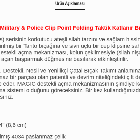
Ürün Açıklaması
ilitary & Police Clip Point Folding Taktik Katlanı
) serisinin korkutucu ateşli silah tarzını ve sağlam hissi
rilmiş bir Tanto bıçağına ve sivri uçlu bir cep klipsine sah
estekli açma mekanizması, kolun çekilmesiyle (silah ni
 açan başparmak düğmesine basılarak etkinleştirilir.
Destekli, Nesil ve Yenilikçi Çatal Bıçak Takımı anlamın
maz bir parçası olan patentli ve devrim niteliğindeki çift 
e eder. MAGIC destekli açma mekanizmasının şimdiye ka
çma sistemi olduğunu göreceksiniz. Bir kez kullandığınız
sınız.
4" (8,6 cm)
tılmış 4034 paslanmaz çelik