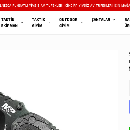
NIZCA RUHSATLI YIVSIZ AV TÜFEKLERI IÇINDIR" YIVSIZ AV TÜFEKLERI IÇIN MAĞA
TAKTİK
TAKTİK
OUTDOOR
ÇANTALAR
BA
EKİPMAN
GİYİM
GİYİM
ÜR