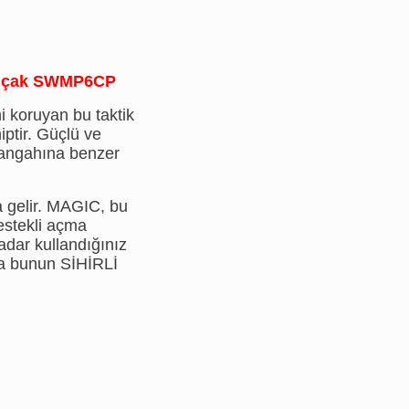
r Bıçak SWMP6CP
ni koruyan bu taktik
iptir. Güçlü ve
şangahına benzer
a gelir. MAGIC, bu
destekli açma
dar kullandığınız
da bunun SİHİRLİ