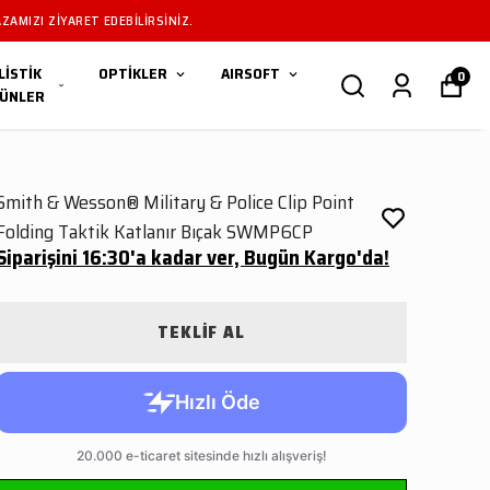
ZAMIZI ZIYARET EDEBILIRSINIZ.
LİSTİK
OPTİKLER
AIRSOFT
0
ÜNLER
Smith & Wesson® Military & Police Clip Point
Folding Taktik Katlanır Bıçak SWMP6CP
Siparişini 16:30'a kadar ver, Bugün Kargo'da!
TEKLİF AL