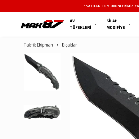
"SATILAN TÜM ÜRÜNLERIMIZ YAL
AV
SİLAH
TÜFEKLERİ
MODİFİYE
Taktik Ekipman
Bıçaklar