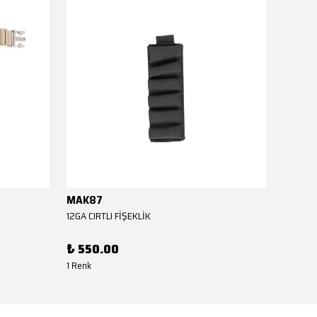
MAK87
MAK8
12GA CIRTLI FİŞEKLİK
12GA CIR
₺ 550.00
₺ 550
1 Renk
1 Renk