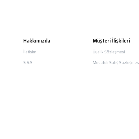
Hakkımızda
Müşteri İlişkileri
İletişim
Üyelik Sözleşmesi
S.S.S
Mesafeli Satış Sözleşmes