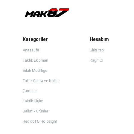
Kategoriler
Hesabım
Anasayfa
Giriş Yap
Taktik Ekipman
Kayıt Ol
Silah Modifiye
Tüfek Çanta ve Kılıflar
Çantalar
Taktik Giyim
Balistik Ürünler
Red dot & Holosight