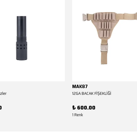
MAK87
zler
12GA BACAK FİŞEKLİĞİ
0
₺ 600.00
1 Renk