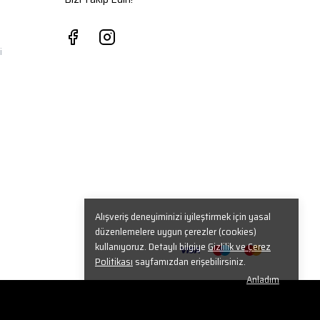
i
Alışveriş deneyiminizi iyileştirmek için yasal
düzenlemelere uygun çerezler (cookies)
kullanıyoruz. Detaylı bilgiye
Gizlilik ve Çerez
Politikası
sayfamızdan erişebilirsiniz.
Anladım