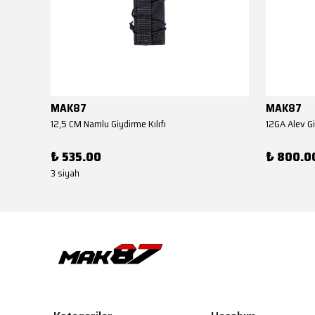
MAK87
MAK87
AKSA EL KUNDAĞI(Benelli M4 Tipi YİVSİZ TÜFEK YEDEK PARÇASI)
12,5 CM Namlu Giydirme Kılıfı
12GA Alev Gi
₺ 535.00
₺ 800.0
3 siyah