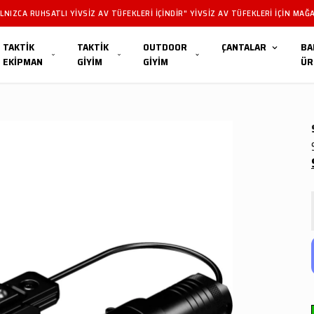
NIZCA RUHSATLI YIVSIZ AV TÜFEKLERI IÇINDIR" YIVSIZ AV TÜFEKLERI IÇIN MAĞA
TAKTİK
TAKTİK
OUTDOOR
ÇANTALAR
BA
EKİPMAN
GİYİM
GİYİM
ÜR