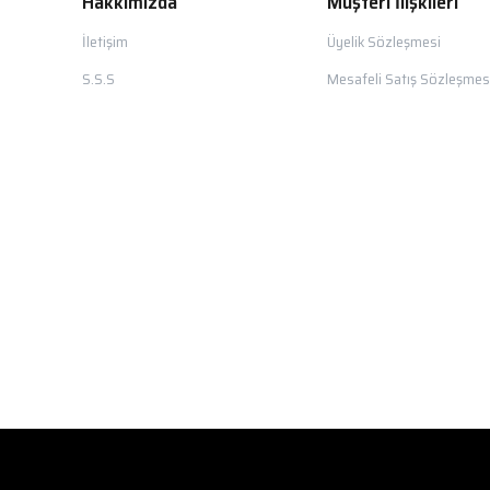
Hakkımızda
Müşteri İlişkileri
İletişim
Üyelik Sözleşmesi
S.S.S
Mesafeli Satış Sözleşmes