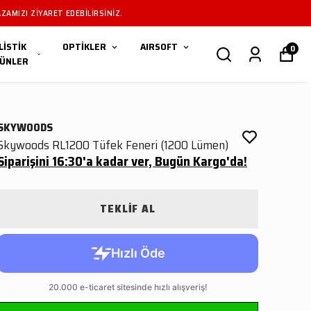
ZAMIZI ZIYARET EDEBILIRSINIZ.
LİSTİK
OPTİKLER
AIRSOFT
0
ÜNLER
SKYWOODS
Skywoods RL1200 Tüfek Feneri (1200 Lümen)
Siparişini 16:30'a kadar ver, Bugün Kargo'da!
TEKLİF AL