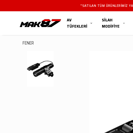
"SATILAN TÜM ÜRÜNLERIMIZ YAL
AV
SİLAH
TÜFEKLERİ
MODİFİYE
FENER