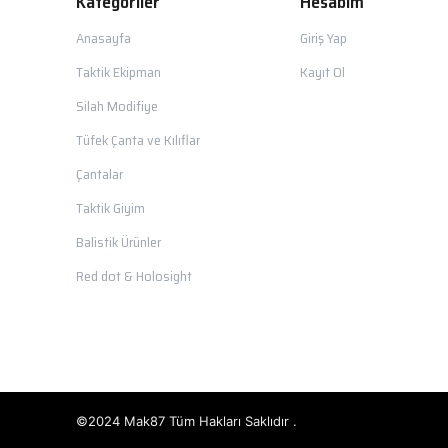
Kategoriler
Hesabım
Anasayfa
Giriş Yap
Taktik Ekipman
Kayıt Ol
Silah Modifiye
Tüfek Çanta ve Kılıflar
Çantalar
Taktik Giyim
Balistik Ürünler
Red dot & Holosight
©2024 Mak87 Tüm Hakları Saklıdır .