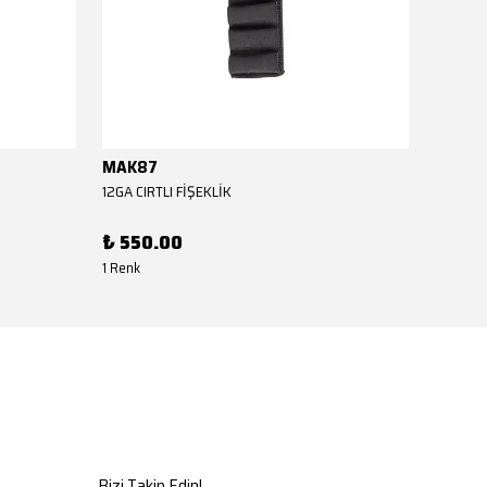
MAK87
MAK8
12GA CIRTLI FİŞEKLİK
12GA CIR
₺ 550.00
₺ 550
1 Renk
1 Renk
Bizi Takip Edin!