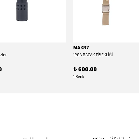
MAK87
zler
12GA BACAK FİŞEKLİĞİ
0
₺ 600.00
1 Renk