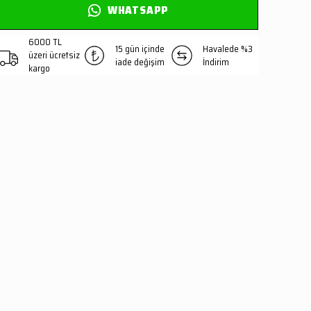
WHATSAPP
6000 TL
15 gün içinde
Havalede %3
üzeri ücretsiz
iade değişim
İndirim
kargo