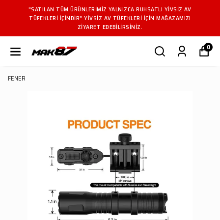
"SATILAN TÜM ÜRÜNLERIMIZ YALNIZCA RUHSATLI YIVSIZ AV
TÜFEKLERI IÇINDIR" YIVSIZ AV TÜFEKLERI IÇIN MAĞAZAMIZI
ZIYARET EDEBILIRSINIZ.
0
FENER