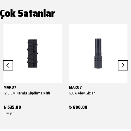
Çok Satanlar
MAK87
MAK87
12,5 CM Namlu Giydirme Kılıfı
12GA Alev Gizler
₺ 535.00
₺ 800.00
3 siyah