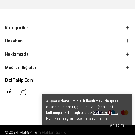
Kategoriler
Hesabım
Hakkımızda
Müşteri İlişkileri
Bizi Takip Edin!
Alışveriş deneyiminizi iyileştirmek için yasal
düzenlemelere uygun çerezler (cookies)
kullanıyoruz. Detaylı bilgiye
Gizlilik ve Çerez
Politikası
sayfamızdan erişebilirsiniz.
Anladım
©2024 Mak87 Tüm Hakları Saklıdır .