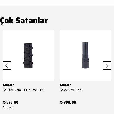
Çok Satanlar
MAK87
MAK87
12,5 CM Namlu Giydirme Kılıfı
12GA Alev Gizler
₺ 535.00
₺ 800.00
3 siyah