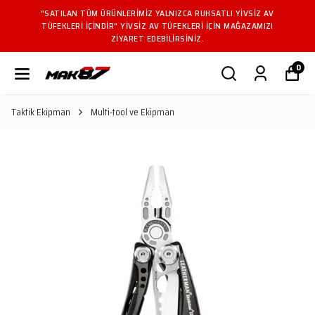
"SATILAN TÜM ÜRÜNLERIMIZ YALNIZCA RUHSATLI YIVSIZ AV
TÜFEKLERI IÇINDIR" YIVSIZ AV TÜFEKLERI IÇIN MAĞAZAMIZI
ZIYARET EDEBILIRSINIZ.
0
Taktik Ekipman
Multi-tool ve Ekipman