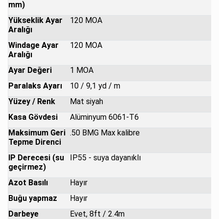
mm)
Yükseklik Ayar
120 MOA
Aralığı
Windage Ayar
120 MOA
Aralığı
Ayar Değeri
1 MOA
Paralaks Ayarı
10 / 9,1 yd / m
Yüzey / Renk
Mat siyah
Kasa Gövdesi
Alüminyum 6061-T6
Maksimum Geri
.50 BMG Max kalibre
Tepme Direnci
IP Derecesi (su
IP55 - suya dayanıklı
geçirmez)
Azot Basılı
Hayır
Buğu yapmaz
Hayır
Darbeye
Evet, 8ft / 2.4m