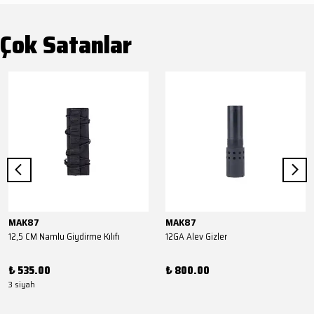
Çok Satanlar
MAK87
MAK87
12,5 CM Namlu Giydirme Kılıfı
12GA Alev Gizler
₺ 535.00
₺ 800.00
3 siyah