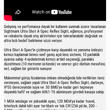
Gelişmiş ve perfomansa dayalı bir kullanım sunmak üzere tasarlanan
Sightmark Ultra Shot A-Spec Reflex Sight, eğlence, profesyonel
ve rekabete dayalı atış aktiviteleri için tekrarlanabilir doğruluk ve
ultra hızlı hedef belirleme sözü veriyor.
Ultra Shot A-Spec'in çizilmeye karşı dayanıklı ve yansıma önleyici
kırmızı kaplamalı birinci sınıf geniş açılı lens sistemi, 10 parlaklık
ayarına sahip 4 aydınlatmalı kırmızı artıkıl seçeneği, paralaks
düzeltmesi (10 metrenin üstünde) ve sınırsız göz-dürbün mesafesi;
net, sağlam bir görüntü sunuyor.
Mükemmel görüş hizalaması imkanı olmadığında bile netlikten taviz
vermeyen, sağlam yapılı Ultra Shot A-Spec Reflex Sight, darbeye,
IP55 derecesinde suya ve .50 BMG'ye kadar geri tepmeye
dayanıklı hafif ve sağlam 6061-T6 alüminyum gövdeli kasaya sahip.
1 MOA windage ve yükseklik ayarı, 120 MOA'ya kadar travel,
Interlock dahili kilit ayar tertibatı ve tek CR123A pil ile, 200 -