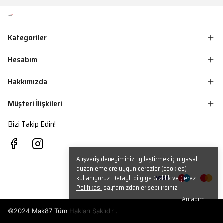
Kategoriler
Hesabım
Hakkımızda
Müşteri İlişkileri
Bizi Takip Edin!
Alışveriş deneyiminizi iyileştirmek için yasal
düzenlemelere uygun çerezler (cookies)
kullanıyoruz. Detaylı bilgiye
Gizlilik ve Çerez
Politikası
sayfamızdan erişebilirsiniz.
Anladım
©2024 Mak87 Tüm Hakları Saklıdır .