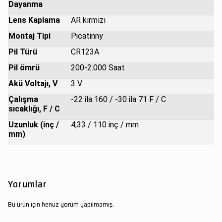
Dayanma
Lens Kaplama
AR kırmızı
Montaj Tipi
Picatinny
Pil Türü
CR123A
Pil ömrü
200-2.000 Saat
Akü Voltajı, V
3 V
Çalışma
-22 ila 160 / -30 ila 71 F / C
sıcaklığı, F / C
Uzunluk (inç /
4,33 / 110 inç / mm
mm)
Yorumlar
Bu ürün için henüz yorum yapılmamış.