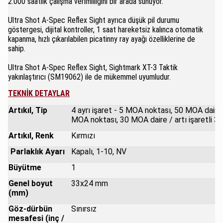
2.000 saatlik çalışma verimliliğini bir arada sunuyor.
Ultra Shot A-Spec Reflex Sight ayrıca düşük pil durumu
göstergesi, dijital kontroller, 1 saat hareketsiz kalınca otomatik
kapanma, hızlı çıkarılabilen picatinny ray ayağı özelliklerine de
sahip.
Ultra Shot A-Spec Reflex Sight, Sightmark XT-3 Taktik
yakınlaştırıcı (SM19062) ile de mükemmel uyumludur.
TEKNİK DETAYLAR
Artıkıl, Tip
4 ayrı işaret - 5 MOA noktası, 50 MOA dairel
MOA noktası, 30 MOA daire / artı işaretli 3
Artıkıl, Renk
Kırmızı
Parlaklık Ayarı
Kapalı, 1-10, NV
Büyütme
1
Genel boyut
33x24 mm
(mm)
Göz-dürbün
Sınırsız
mesafesi (inç /