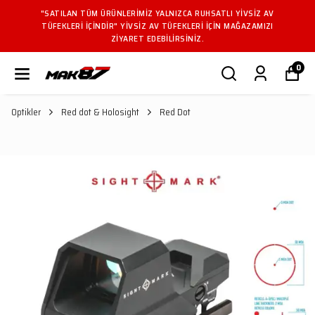
"SATILAN TÜM ÜRÜNLERIMIZ YALNIZCA RUHSATLI YIVSIZ AV
TÜFEKLERI IÇINDIR" YIVSIZ AV TÜFEKLERI IÇIN MAĞAZAMIZI
ZIYARET EDEBILIRSINIZ.
0
Optikler
Red dot & Holosight
Red Dot