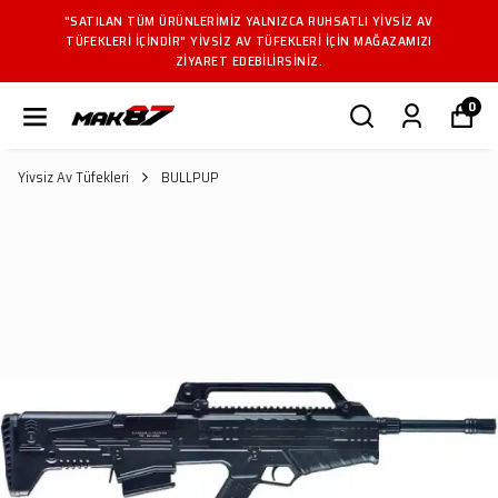
"SATILAN TÜM ÜRÜNLERIMIZ YALNIZCA RUHSATLI YIVSIZ AV
TÜFEKLERI IÇINDIR" YIVSIZ AV TÜFEKLERI IÇIN MAĞAZAMIZI
ZIYARET EDEBILIRSINIZ.
0
Yivsiz Av Tüfekleri
BULLPUP