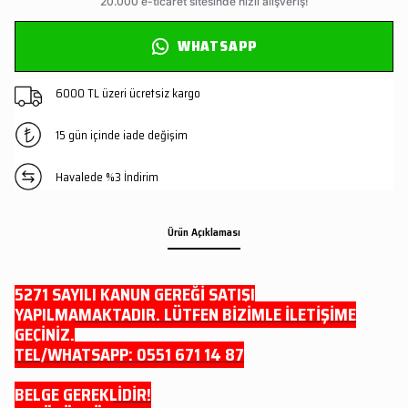
WHATSAPP
6000 TL üzeri ücretsiz kargo
15 gün içinde iade değişim
Havalede %3 İndirim
Ürün Açıklaması
5271 SAYILI KANUN GEREĞİ SATIŞI
YAPILMAMAKTADIR. LÜTFEN BİZİMLE İLETİŞİME
GEÇİNİZ.
TEL/WHATSAPP: 0551 671 14 87
BELGE GEREKLİDİR!