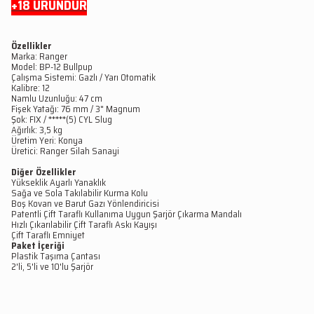
+18 ÜRÜNDÜR
Özellikler
Marka: Ranger
Model: BP-12 Bullpup
Çalışma Sistemi: Gazlı / Yarı Otomatik
Kalibre: 12
Namlu Uzunluğu: 47 cm
Fişek Yatağı: 76 mm / 3" Magnum
Şok: FIX / *****(5) CYL Slug
Ağırlık: 3,5 kg
Üretim Yeri: Konya
Üretici: Ranger Silah Sanayi
Diğer Özellikler
Yükseklik Ayarlı Yanaklık
Sağa ve Sola Takılabilir Kurma Kolu
Boş Kovan ve Barut Gazı Yönlendiricisi
Patentli Çift Taraflı Kullanıma Uygun Şarjör Çıkarma Mandalı
Hızlı Çıkarılabilir Çift Taraflı Askı Kayışı
Çift Taraflı Emniyet
Paket İçeriği
Plastik Taşıma Çantası
2'li, 5'li ve 10'lu Şarjör