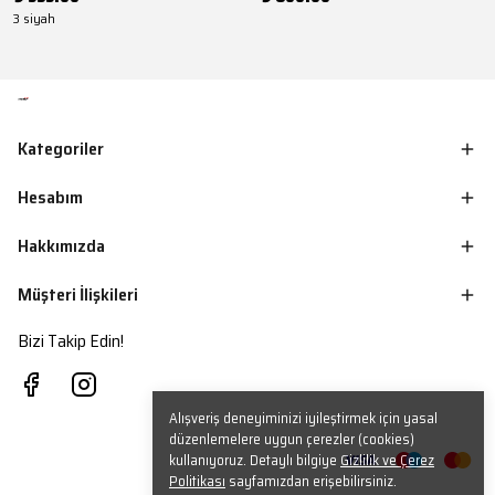
3 siyah
Kategoriler
Hesabım
Hakkımızda
Müşteri İlişkileri
Bizi Takip Edin!
Alışveriş deneyiminizi iyileştirmek için yasal
düzenlemelere uygun çerezler (cookies)
kullanıyoruz. Detaylı bilgiye
Gizlilik ve Çerez
Politikası
sayfamızdan erişebilirsiniz.