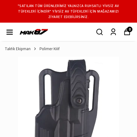
"SATILAN TÜM ÜRÜNLERIMIZ YALNIZCA RUHSATLI YIVSIZ AV
TÜFEKLERI IÇINDIR" YIVSIZ AV TÜFEKLERI IÇIN MAĞAZAMIZI
ZIYARET EDEBILIRSINIZ.
0
Taktik Ekipman
Polimer Kılıf