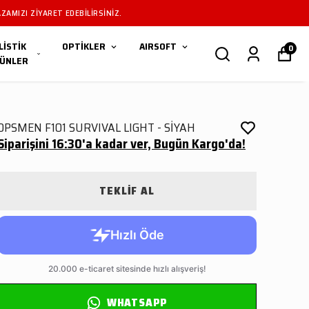
ZAMIZI ZIYARET EDEBILIRSINIZ.
LİSTİK
OPTİKLER
AIRSOFT
0
ÜNLER
OPSMEN F101 SURVIVAL LIGHT - SİYAH
Siparişini 16:30'a kadar ver, Bugün Kargo'da!
TEKLİF AL
WHATSAPP