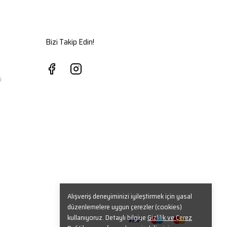
Bizi Takip Edin!
i
Alışveriş deneyiminizi iyileştirmek için yasal
düzenlemelere uygun çerezler (cookies)
kullanıyoruz. Detaylı bilgiye
Gizlilik ve Çerez