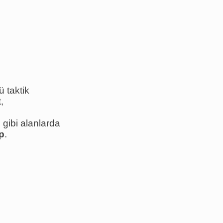
 taktik
,
 gibi alanlarda
ip
.