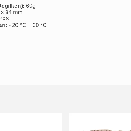
 Değilken):
60g
 x 34 mm
PX8
arı:
- 20 °C ~ 60 °C