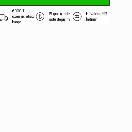
6000 TL
15 gün içinde
Havalede %3
üzeri ücretsiz
iade değişim
İndirim
kargo