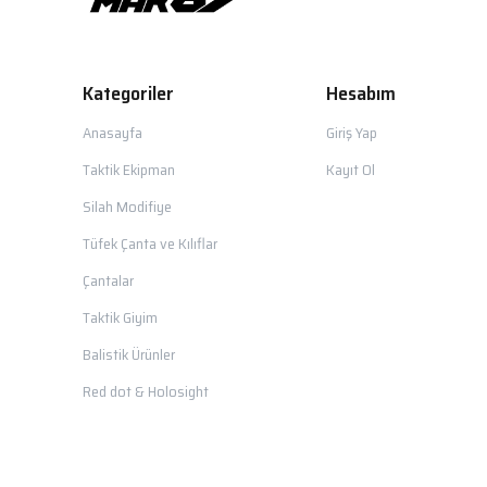
Kategoriler
Hesabım
Anasayfa
Giriş Yap
Taktik Ekipman
Kayıt Ol
Silah Modifiye
Tüfek Çanta ve Kılıflar
Çantalar
Taktik Giyim
Balistik Ürünler
Red dot & Holosight