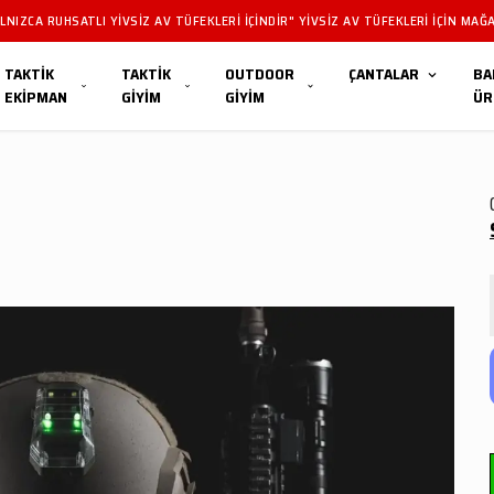
NIZCA RUHSATLI YIVSIZ AV TÜFEKLERI IÇINDIR" YIVSIZ AV TÜFEKLERI IÇIN MAĞA
TAKTİK
TAKTİK
OUTDOOR
ÇANTALAR
BA
EKİPMAN
GİYİM
GİYİM
ÜR