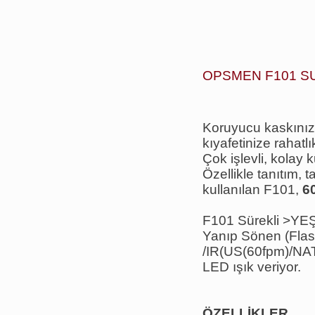
OPSMEN F101 SU
Koruyucu kaskınızd
kıyafetinize rahatlı
Çok işlevli, kolay k
Özellikle tanıtım, 
kullanılan F101,
60
F101 Sürekli >YEŞ
Yanıp Sönen (Fla
/IR(US(60fpm)/NATO
LED ışık veriyor.
ÖZELLİKLER