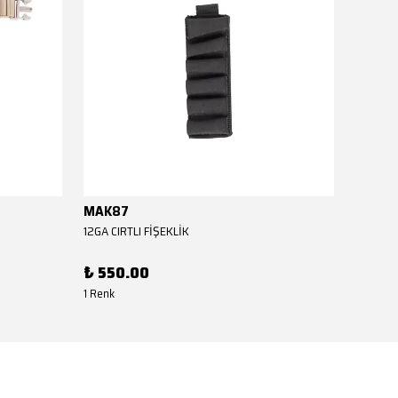
MAK87
MAK8
12GA CIRTLI FİŞEKLİK
12GA CIR
₺ 550.00
₺ 550
1 Renk
1 Renk