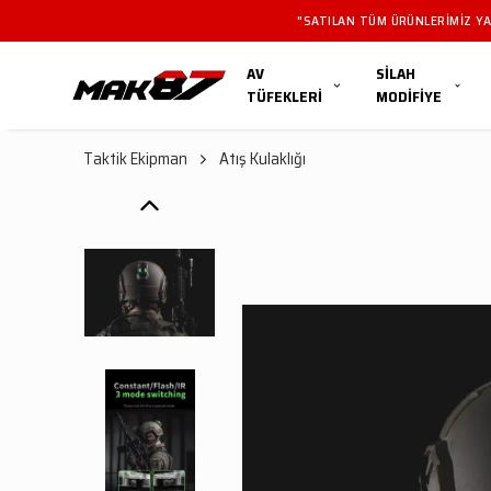
"SATILAN TÜM ÜRÜNLERIMIZ YAL
AV
SİLAH
TÜFEKLERİ
MODİFİYE
Taktik Ekipman
Atış Kulaklığı