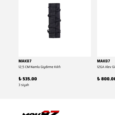
MAK87
MAK87
AKSA EL KUNDAĞI(Benelli M4 Tipi YİVSİZ TÜFEK YEDEK PARÇASI)
12,5 CM Namlu Giydirme Kılıfı
12GA Alev Gi
₺ 535.00
₺ 800.0
3 siyah