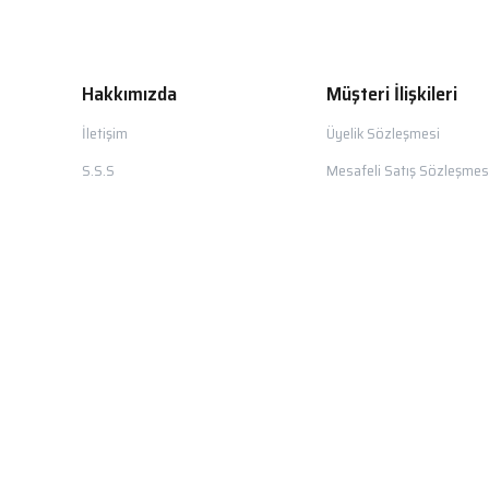
Hakkımızda
Müşteri İlişkileri
İletişim
Üyelik Sözleşmesi
S.S.S
Mesafeli Satış Sözleşmes