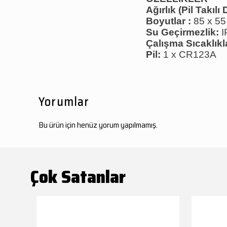
Ağırlık (Pil Takılı
Boyutlar :
85 x 55
Su Geçirmezlik:
I
Çalışma Sıcaklıkl
Pil:
1 x CR123A
Yorumlar
Bu ürün için henüz yorum yapılmamış.
Çok Satanlar