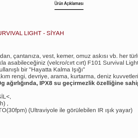
Ürün Açıklaması
RVIVAL LIGHT - SİYAH
an, çantanıza, vest, kemer, omuz askısı vb. her türlü
kla asabileceğiniz (velcro/cırt cırt) F101 Survival Light
ullanışlı bir "Hayatta Kalma Işığı"
takım rengi, devriye, arama, kurtarma, deniz kuvvetleri
g ağırlığında, IPX8 su geçirmezlik özelliğine sah
İL<,
sh)
,
(30fpm) (Ultraviyole ile görülebilen IR ışık yayar)