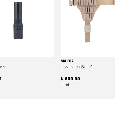
MAK87
zler
12GA BACAK FİŞEKLİĞİ
0
₺ 600.00
1 Renk