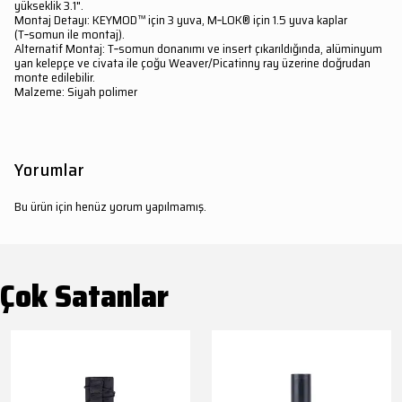
yükseklik 3.1".
Montaj Detayı: KEYMOD™ için 3 yuva, M‑LOK® için 1.5 yuva kaplar
(T‑somun ile montaj).
Alternatif Montaj: T‑somun donanımı ve insert çıkarıldığında, alüminyum
yan kelepçe ve civata ile çoğu Weaver/Picatinny ray üzerine doğrudan
monte edilebilir.
Malzeme: Siyah polimer
Yorumlar
Bu ürün için henüz yorum yapılmamış.
Çok Satanlar