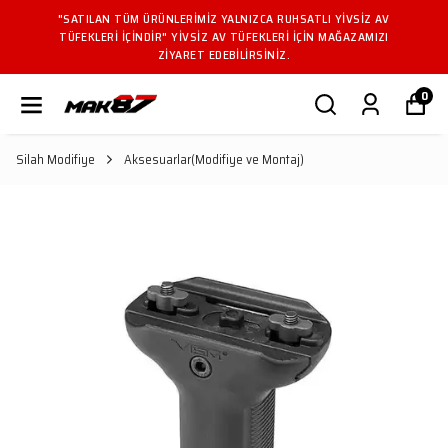
"SATILAN TÜM ÜRÜNLERIMIZ YALNIZCA RUHSATLI YIVSIZ AV
TÜFEKLERI IÇINDIR" YIVSIZ AV TÜFEKLERI IÇIN MAĞAZAMIZI
ZIYARET EDEBILIRSINIZ.
0
Silah Modifiye
Aksesuarlar(Modifiye ve Montaj)