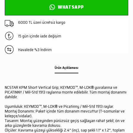
WHATSAPP
6000 TL üzeri ücretsiz kargo
15 gün içinde iade değişim
Havalede %3 İndirim
Ürün Açıklaması
NCSTAR KPM Short Vertical Grip; KEYMOD™, M-LOK® yuvalarına ve
PICATINNY / Mil‑Std 1913 raylarına monte edilebilir. Tüm montaj donanımı
dahildir.
Uyumluluk: KEYMOD™, M-LOK® ve Picatinny / Mil‑Std 1913 raylar.
Montaj Donanımı: Paket içinde tüm donanım mevcuttur (T‑somunlar ve
kelepçe/vidalar).
Tasarım: Montaj yüzeyinden pürüzsüz geçiş sağlayan rahat şekil; ön ve
arka yüzeylerde kavrama dokusu.
Ölçüler: Kavrama yüzeyi yüksekliği 2.4" (inç), sap şekli 1.1" x 1.2", toplam