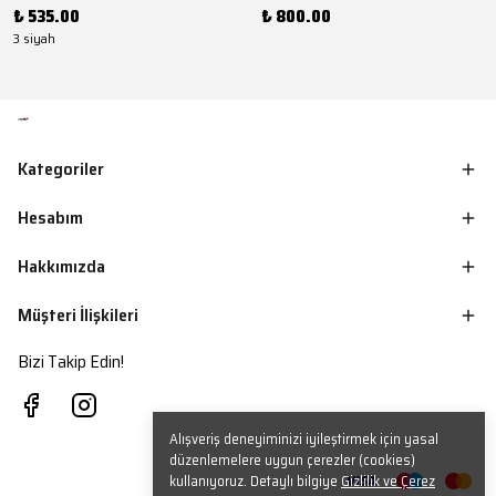
₺ 535.00
₺ 800.00
3 siyah
Kategoriler
Hesabım
Hakkımızda
Müşteri İlişkileri
Bizi Takip Edin!
Alışveriş deneyiminizi iyileştirmek için yasal
düzenlemelere uygun çerezler (cookies)
kullanıyoruz. Detaylı bilgiye
Gizlilik ve Çerez