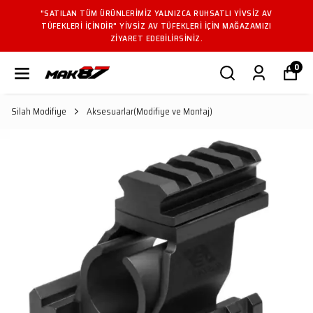
"SATILAN TÜM ÜRÜNLERIMIZ YALNIZCA RUHSATLI YIVSIZ AV
TÜFEKLERI IÇINDIR" YIVSIZ AV TÜFEKLERI IÇIN MAĞAZAMIZI
ZIYARET EDEBILIRSINIZ.
0
Silah Modifiye
Aksesuarlar(Modifiye ve Montaj)