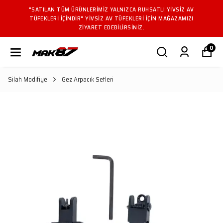
"SATILAN TÜM ÜRÜNLERIMIZ YALNIZCA RUHSATLI YIVSIZ AV
TÜFEKLERI IÇINDIR" YIVSIZ AV TÜFEKLERI IÇIN MAĞAZAMIZI
ZIYARET EDEBILIRSINIZ.
0
Silah Modifiye
Gez Arpacık Setleri