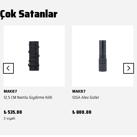
Çok Satanlar
MAK87
MAK87
12,5 CM Namlu Giydirme Kılıfı
12GA Alev Gizler
₺ 535.00
₺ 800.00
3 siyah