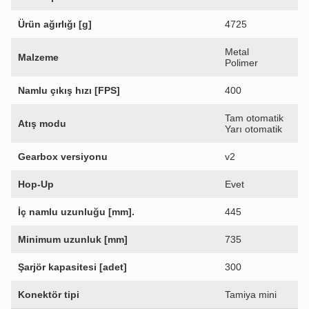
Ürün ağırlığı [g]
4725
Metal
Malzeme
Polimer
Namlu çıkış hızı [FPS]
400
Tam otomatik
Atış modu
Yarı otomatik
Gearbox versiyonu
v2
Hop-Up
Evet
İç namlu uzunluğu [mm].
445
Minimum uzunluk [mm]
735
Şarjör kapasitesi [adet]
300
Konektör tipi
Tamiya mini