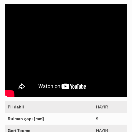
Pil dahil
HAYIR
Rulman çapı [mm]
9
Geri Tepme
HAYIR