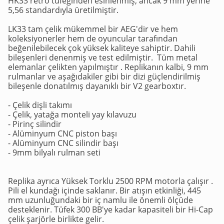
HK33 retro tüfeğinden esinlenmiş, ancak 9 mm yerine
5,56 standardıyla üretilmiştir.
LK33 tam çelik mükemmel bir AEG'dir ve hem
koleksiyonerler hem de oyuncular tarafından
beğenilebilecek çok yüksek kaliteye sahiptir. Dahili
bileşenleri denenmiş ve test edilmiştir. Tüm metal
elemanlar çelikten yapılmıştır . Replikanın kalbi, 9 mm
rulmanlar ve aşağıdakiler gibi bir dizi güçlendirilmiş
bileşenle donatılmış dayanıklı bir V2 gearboxtır.
- Çelik dişli takımı
- Çelik, yatağa monteli yay kılavuzu
- Pirinç silindir
- Alüminyum CNC piston başı
- Alüminyum CNC silindir başı
- 9mm bilyalı rulman seti
Replika ayrıca Yüksek Torklu 2500 RPM motorla çalışır .
Pili el kundağı içinde saklanır. Bir atışın etkinliği, 445
mm uzunluğundaki bir iç namlu ile önemli ölçüde
desteklenir. Tüfek 300 BB'ye kadar kapasiteli bir Hi-Cap
çelik şarjörle birlikte gelir.