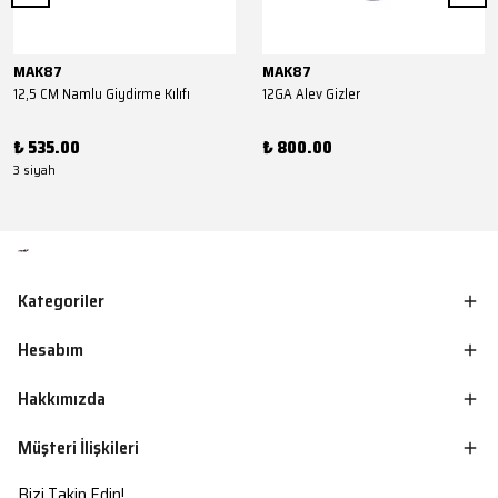
MAK87
MAK87
12,5 CM Namlu Giydirme Kılıfı
12GA Alev Gizler
₺ 535.00
₺ 800.00
3 siyah
Kategoriler
Hesabım
Hakkımızda
Müşteri İlişkileri
Bizi Takip Edin!