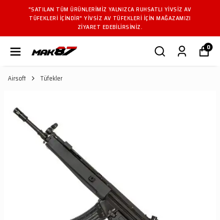
"SATILAN TÜM ÜRÜNLERIMIZ YALNIZCA RUHSATLI YIVSIZ AV
TÜFEKLERI IÇINDIR" YIVSIZ AV TÜFEKLERI IÇIN MAĞAZAMIZI
ZIYARET EDEBILIRSINIZ.
0
Airsoft
Tüfekler