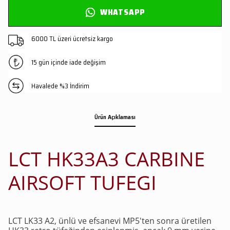
WHATSAPP
6000 TL üzeri ücretsiz kargo
15 gün içinde iade değişim
Havalede %3 İndirim
Ürün Açıklaması
LCT HK33A3 CARBINE
AIRSOFT TUFEGI
LCT LK33 A2, ünlü ve efsanevi MP5'ten sonra üretilen