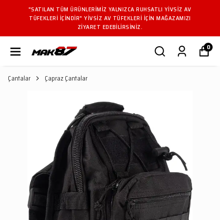
"SATILAN TÜM ÜRÜNLERIMIZ YALNIZCA RUHSATLI YIVSIZ AV
TÜFEKLERI IÇINDIR" YIVSIZ AV TÜFEKLERI IÇIN MAĞAZAMIZI
ZIYARET EDEBILIRSINIZ.
0
Çantalar
Çapraz Çantalar