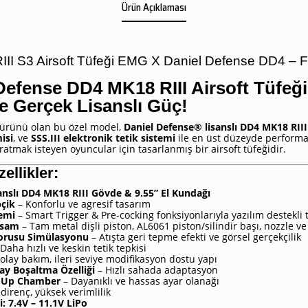
Ürün Açıklaması
RIII S3 Airsoft Tüfeği EMG X Daniel Defense DD4 – 
efense DD4 MK18 RIII Airsoft Tüfeği
e Gerçek Lisanslı Güç!
 ürünü olan bu özel model,
Daniel Defense® lisanslı DD4 MK18 RIII
isi
, ve
SSS.III elektronik tetik sistemi
ile en üst düzeyde performan
ratmak isteyen oyuncular için tasarlanmış bir airsoft tüfeğidir.
ellikler:
anslı DD4 MK18 RIII Gövde & 9.55” El Kundağı
çik
– Konforlu ve agresif tasarım
temi
– Smart Trigger & Pre-cocking fonksiyonlarıyla yazılım destekli 
ksam
– Tam metal dişli piston, AL6061 piston/silindir başı, nozzle v
Borusu Simülasyonu
– Atışta geri tepme efekti ve görsel gerçekçilik
Daha hızlı ve keskin tetik tepkisi
olay bakım, ileri seviye modifikasyon dostu yapı
ay Boşaltma Özelliği
– Hızlı sahada adaptasyon
p-Up Chamber
– Dayanıklı ve hassas ayar olanağı
direnç, yüksek verimlilik
i:
7.4V – 11.1V LiPo