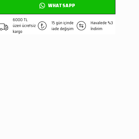
WHATSAPP
6000 TL
15 gün içinde
Havalede %3
üzeri ücretsiz
iade değişim
İndirim
kargo