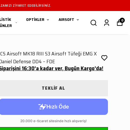
ZAMIZI ZIYARET EDEBILIRSINIZ.
LİSTİK
OPTİKLER
AIRSOFT
0
ÜNLER
ICS Airsoft MK18 RIII S3 Airsoft Tüfeği EMG X
Daniel Defense DD4 – FDE
Siparişini 16:30'a kadar ver, Bugün Kargo'da!
TEKLİF AL