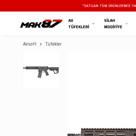
"SATILAN TÜM ÜRÜNLERIMIZ YAL
AV
SİLAH
TÜFEKLERİ
MODİFİYE
Airsoft
Tüfekler