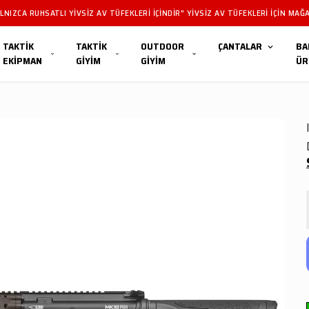
NIZCA RUHSATLI YIVSIZ AV TÜFEKLERI IÇINDIR" YIVSIZ AV TÜFEKLERI IÇIN MAĞA
TAKTİK
TAKTİK
OUTDOOR
ÇANTALAR
BA
EKİPMAN
GİYİM
GİYİM
ÜR