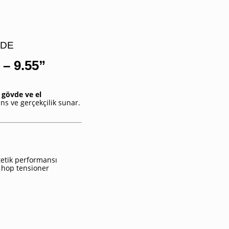
FDE
 – 9.55”
 gövde ve el
s ve gerçekçilik sunar.
tetik performansı
e hop tensioner