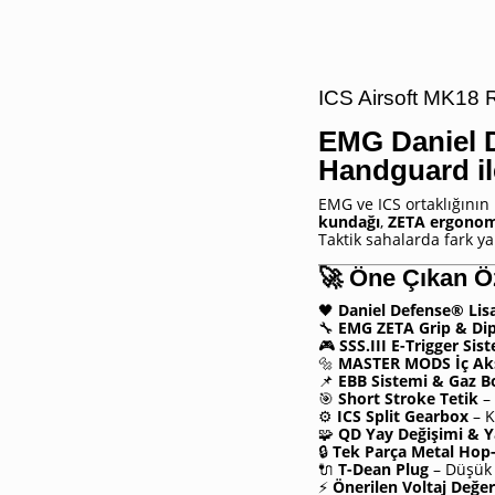
ICS Airsoft MK18 
EMG Daniel D
Handguard il
EMG ve ICS ortaklığının
kundağı
,
ZETA ergonom
Taktik sahalarda fark ya
🚀
Öne Çıkan Öz
🖤
Daniel Defense® Lis
🔧
EMG ZETA Grip & Dip
🎮
SSS.III E-Trigger Sis
🔩
MASTER MODS İç A
📌
EBB Sistemi & Gaz 
🎯
Short Stroke Tetik
– 
⚙️
ICS Split Gearbox
– K
🧩
QD Yay Değişimi & Y
🔒
Tek Parça Metal Ho
🔌
T-Dean Plug
– Düşük 
⚡
Önerilen Voltaj Değer