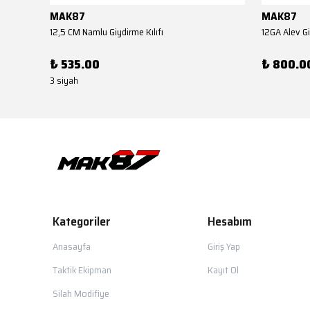
MAK87
MAK87
12,5 CM Namlu Giydirme Kılıfı
12GA Alev Gi
₺ 535.00
₺ 800.0
3 siyah
Kategoriler
Hesabım
Anasayfa
Giriş Yap
Taktik Ekipman
Kayıt Ol
Silah Modifiye