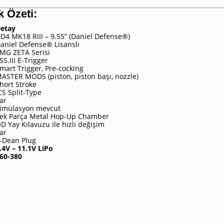
k Özeti:
etay
D4 MK18 RIII – 9.55” (Daniel Defense®)
aniel Defense® Lisanslı
MG ZETA Serisi
SS.III E-Trigger
mart Trigger, Pre-cocking
ASTER MODS (piston, piston başı, nozzle)
hort Stroke
CS Split-Type
ar
imülasyon mevcut
ek Parça Metal Hop-Up Chamber
D Yay Kılavuzu ile hızlı değişim
ar
-Dean Plug
.4V – 11.1V LiPo
60-380