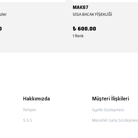
MAK87
zler
12GA BACAK FİŞEKLİĞİ
0
₺ 600.00
1 Renk
Hakkımızda
Müşteri İlişkileri
İletişim
Üyelik Sözleşmesi
S.S.S
Mesafeli Satış Sözleşmes