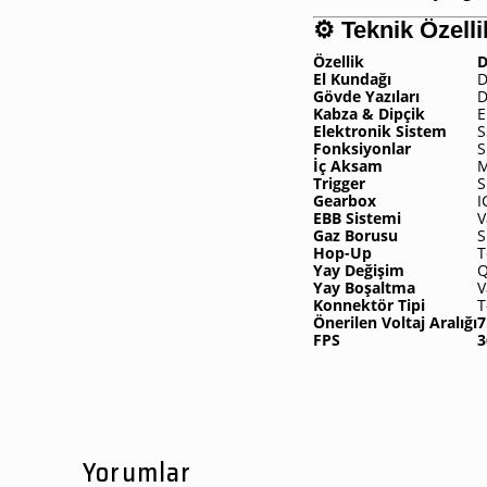
⚙️
Teknik Özelli
Özellik
D
El Kundağı
D
Gövde Yazıları
D
Kabza & Dipçik
E
Elektronik Sistem
S
Fonksiyonlar
S
İç Aksam
M
Trigger
S
Gearbox
I
EBB Sistemi
V
Gaz Borusu
S
Hop-Up
T
Yay Değişim
Q
Yay Boşaltma
V
Konnektör Tipi
T
Önerilen Voltaj Aralığı
7
FPS
3
Yorumlar