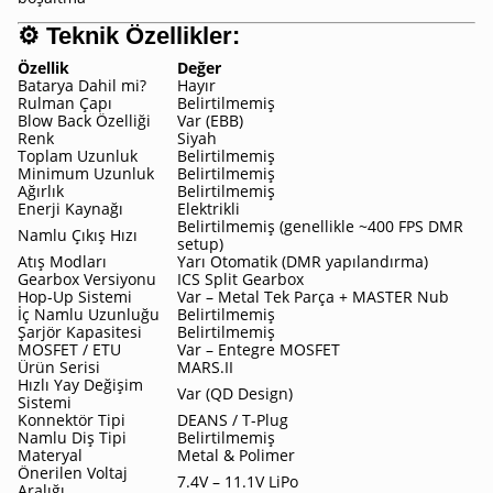
⚙️
Teknik Özellikler:
Özellik
Değer
Batarya Dahil mi?
Hayır
Rulman Çapı
Belirtilmemiş
Blow Back Özelliği
Var (EBB)
Renk
Siyah
Toplam Uzunluk
Belirtilmemiş
Minimum Uzunluk
Belirtilmemiş
Ağırlık
Belirtilmemiş
Enerji Kaynağı
Elektrikli
Belirtilmemiş (genellikle ~400 FPS DMR
Namlu Çıkış Hızı
setup)
Atış Modları
Yarı Otomatik (DMR yapılandırma)
Gearbox Versiyonu
ICS Split Gearbox
Hop-Up Sistemi
Var – Metal Tek Parça + MASTER Nub
İç Namlu Uzunluğu
Belirtilmemiş
Şarjör Kapasitesi
Belirtilmemiş
MOSFET / ETU
Var – Entegre MOSFET
Ürün Serisi
MARS.II
Hızlı Yay Değişim
Var (QD Design)
Sistemi
Konnektör Tipi
DEANS / T-Plug
Namlu Diş Tipi
Belirtilmemiş
Materyal
Metal & Polimer
Önerilen Voltaj
7.4V – 11.1V LiPo
Aralığı