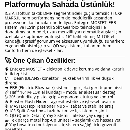
Platformuyla Sahada Üstünlük!
ICS Airsoft’un taktik DMR segmentindeki güçlü temsilcisi CXP-
MARS.II, hem performans hem de modülerlik açısından
profesyonel kullanıcıları hedefliyor. Entegre MOSFET, EBB
sistemi ve ICS’in patentli Split Gearbox teknolojisi ile
donatılmış bu model, uzun menzilli yarı otomatik atışlar için
özel olarak optimize edilmiştir. 16” hafifletilmiş M-LOK el
kundağı, agresif görünüm ve aksesuar uyumluluğu sunarken;
ergonomik pistol grip ve QD yay sistemi, kullanımı hem
konforlu hem de işlevsel kılar.
🚀
Öne Çıkan Özellikler:
🧠 Entegre MOSFET – elektronik devre koruma ve daha kararlı
tetik tepkisi
🔌 T-Dean (DEANS) konektör – yüksek verimlilik ve düşük
direnç
🔫 EBB (Electric Blowback) sistemi – gerçekçi geri tepme hissi
📏 Hafif 16” M-LOK el kundağı – modüler aksesuar desteği
✋ 20° açılı dikey pistol grip – ergonomik tutuş ve kontrol
🔥 Blaster Flash Hider – agresif estetik ve işlevsel tasarım
🎯 MASTER Hop Tensioner Nub – isabet ve stabilite artışı
⚙️ ICS Split Gearbox – hızlı bakım ve iç sistem erişimi
🔩 QD (Quick Detach) Yay Sistemi – aletsiz yay değişimi
🧱 Tek parça metal hop-up ünitesi – sağlamlık ve hassasiyet
🔓 Yay boşaltma fonksiyonu – iç sistem sağlığı için güvenli
boşaltma