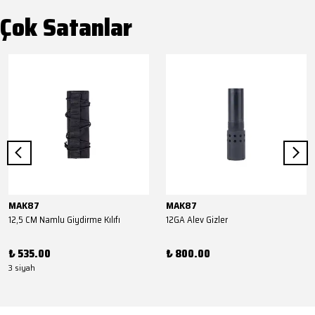
Çok Satanlar
MAK87
MAK87
12,5 CM Namlu Giydirme Kılıfı
12GA Alev Gizler
₺ 535.00
₺ 800.00
3 siyah