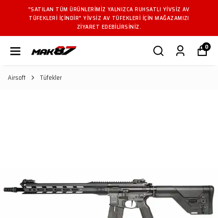
"SATILAN TÜM ÜRÜNLERIMIZ YALNIZCA RUHSATLI YIVSIZ AV
TÜFEKLERI IÇINDIR" YIVSIZ AV TÜFEKLERI IÇIN MAĞAZAMIZI
ZIYARET EDEBILIRSINIZ.
0
Airsoft
Tüfekler