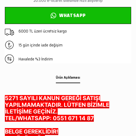
WHATSAPP
6000 TL üzeri ücretsiz kargo
15 gün içinde iade değişim
Havalede %3 İndirim
Ürün Açıklaması
5271 SAYILI KANUN GEREĞİ SATIŞI
YAPILMAMAKTADIR. LÜTFEN BİZİMLE
İLETİŞİME GEÇİNİZ.
TEL/WHATSAPP: 0551 671 14 87
BELGE GEREKLİDİR!