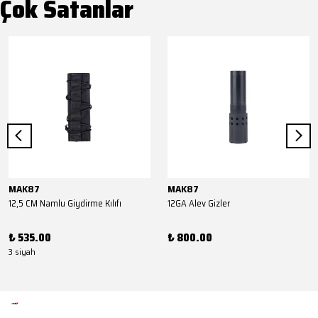
Çok Satanlar
MAK87
MAK87
12,5 CM Namlu Giydirme Kılıfı
12GA Alev Gizler
₺ 535.00
₺ 800.00
3 siyah