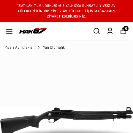
"SATILAN TÜM ÜRÜNLERIMIZ YALNIZCA RUHSATLI YIVSIZ AV
TÜFEKLERI IÇINDIR" YIVSIZ AV TÜFEKLERI IÇIN MAĞAZAMIZI
ZIYARET EDEBILIRSINIZ.
0
Yivsiz Av Tüfekleri
Yarı Otomatik