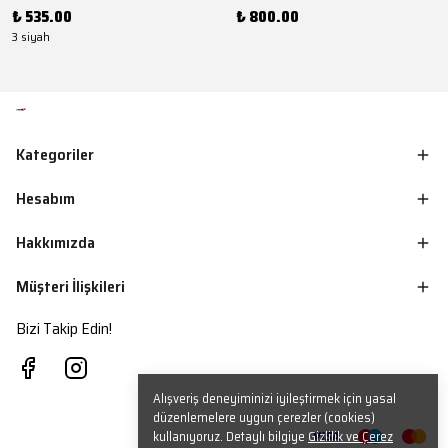
₺ 535.00
₺ 800.00
3 siyah
Kategoriler
Hesabım
Hakkımızda
Müşteri İlişkileri
Bizi Takip Edin!
Alışveriş deneyiminizi iyileştirmek için yasal
düzenlemelere uygun çerezler (cookies)
kullanıyoruz. Detaylı bilgiye
Gizlilik ve Çerez