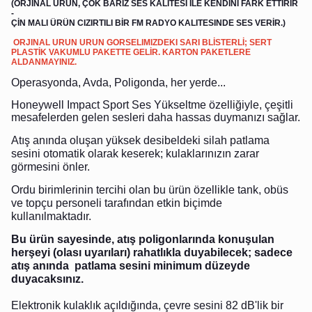
(ORJINAL ÜRÜN, ÇOK BARİZ SES KALİTESİ İLE KENDİNİ FARK ETTİRİR
-
ÇİN MALI ÜRÜN CIZIRTILI BİR FM RADYO KALITESINDE SES VERİR.)
ORJINAL URUN URUN GORSELIMIZDEKI SARI BLİSTERLİ; SERT
PLASTİK VAKUMLU PAKETTE GELİR. KARTON PAKETLERE
ALDANMAYINIZ.
Operasyonda, Avda, Poligonda, her yerde...
Honeywell Impact Sport Ses Yükseltme özelliğiyle, çeşitli
mesafelerden gelen sesleri daha hassas duymanızı sağlar.
Atış anında oluşan yüksek desibeldeki silah patlama
sesini otomatik olarak keserek; kulaklarınızın zarar
görmesini önler.
Ordu birimlerinin tercihi olan bu ürün özellikle tank, obüs
ve topçu personeli tarafından etkin biçimde
kullanılmaktadır.
Bu ürün sayesinde, atış poligonlarında konuşulan
herşeyi (olası uyarıları) rahatlıkla duyabilecek; sadece
atış anında patlama sesini minimum düzeyde
duyacaksınız.
Elektronik kulaklık açıldığında, çevre sesini 82 dB'lik bir