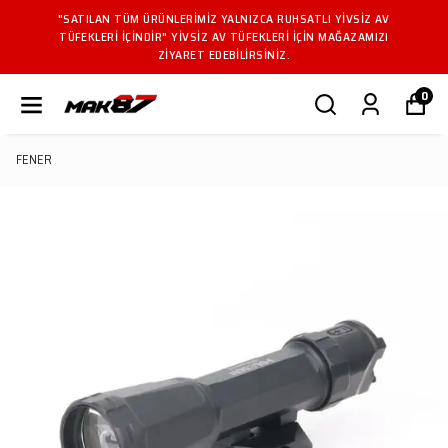
"SATILAN TÜM ÜRÜNLERIMIZ YALNIZCA RUHSATLI YIVSIZ AV
TÜFEKLERI IÇINDIR" YIVSIZ AV TÜFEKLERI IÇIN MAĞAZAMIZI
ZIYARET EDEBILIRSINIZ.
0
FENER