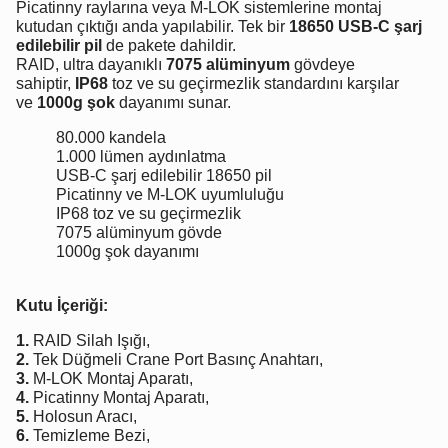
Picatinny raylarına veya M-LOK sistemlerine montaj
kutudan çıktığı anda yapılabilir. Tek bir
18650 USB-C şarj
edilebilir pil
de pakete dahildir.
RAID, ultra dayanıklı
7075 alüminyum
gövdeye
sahiptir,
IP68
toz ve su geçirmezlik standardını karşılar
ve
1000g şok
dayanımı sunar.
80.000 kandela
1.000 lümen aydınlatma
USB-C şarj edilebilir 18650 pil
Picatinny ve M-LOK uyumluluğu
IP68 toz ve su geçirmezlik
7075 alüminyum gövde
1000g şok dayanımı
Kutu İçeriği:
1.
RAID Silah Işığı,
2.
Tek Düğmeli Crane Port Basınç Anahtarı,
3.
M-LOK Montaj Aparatı,
4.
Picatinny Montaj Aparatı,
5.
Holosun Aracı,
6.
Temizleme Bezi,