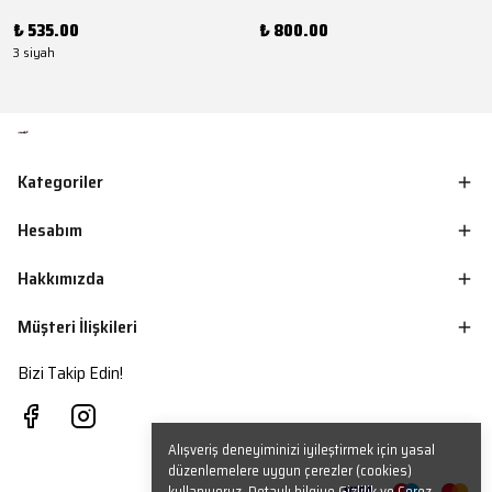
₺ 535.00
₺ 800.00
3 siyah
Kategoriler
Hesabım
Hakkımızda
Müşteri İlişkileri
Bizi Takip Edin!
Alışveriş deneyiminizi iyileştirmek için yasal
düzenlemelere uygun çerezler (cookies)
kullanıyoruz. Detaylı bilgiye
Gizlilik ve Çerez