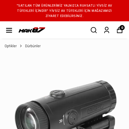
"SATILAN TÜM ÜRÜNLERIMIZ YALNIZCA RUHSATLI YIVSIZ AV
TÜFEKLERI IÇINDIR" YIVSIZ AV TÜFEKLERI IÇIN MAĞAZAMIZI
ZIYARET EDEBILIRSINIZ.
0
Optikler
Dürbünler