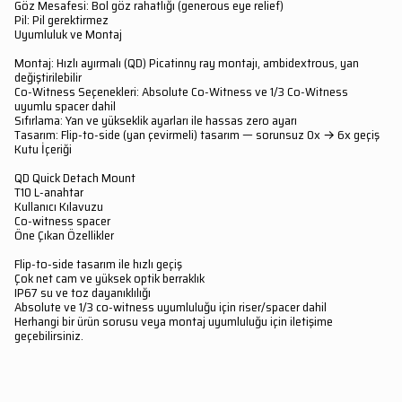
Göz Mesafesi: Bol göz rahatlığı (generous eye relief)
Pil: Pil gerektirmez
Uyumluluk ve Montaj
Montaj: Hızlı ayırmalı (QD) Picatinny ray montajı, ambidextrous, yan
değiştirilebilir
Co-Witness Seçenekleri: Absolute Co-Witness ve 1/3 Co-Witness
uyumlu spacer dahil
Sıfırlama: Yan ve yükseklik ayarları ile hassas zero ayarı
Tasarım: Flip-to-side (yan çevirmeli) tasarım — sorunsuz 0x → 6x geçiş
Kutu İçeriği
QD Quick Detach Mount
T10 L-anahtar
Kullanıcı Kılavuzu
Co-witness spacer
Öne Çıkan Özellikler
Flip-to-side tasarım ile hızlı geçiş
Çok net cam ve yüksek optik berraklık
IP67 su ve toz dayanıklılığı
Absolute ve 1/3 co-witness uyumluluğu için riser/spacer dahil
Herhangi bir ürün sorusu veya montaj uyumluluğu için iletişime
geçebilirsiniz.