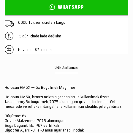
WHATSAPP
6000 TL üzeri ücretsiz kargo
15 gün içinde iade değişim
Havalede %3 İndirim
Ürün Açıklaması
Holosun HM6X — 6x Büyütmeli Magnifier
Holosun HM6X, kırmızı nokta nişangahları ile kullanılmak üzere
tasarlanmış 6x büyütmeli, 7075 alüminyum gövdeli bir lensdir. Orta
mesafede ve refleks nişangahlarla kullanım için idealdir; pille çalışmaz.
Büyütme: 6x
Gövde Malzemesi: 7075 alüminyum
Suya Dayanıklılık: IP67 sertifikalı
Diyopter Ayarı: +3 ile -3 arası ayarlanabilir odak