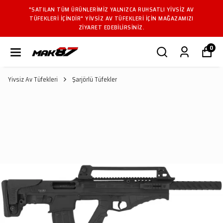
"SATILAN TÜM ÜRÜNLERIMIZ YALNIZCA RUHSATLI YIVSIZ AV
TÜFEKLERI IÇINDIR" YIVSIZ AV TÜFEKLERI IÇIN MAĞAZAMIZI
ZIYARET EDEBILIRSINIZ.
0
Yivsiz Av Tüfekleri
Şarjörlü Tüfekler