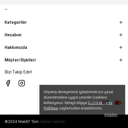
Kategoriler
Hesabım
Hakkımızda
Müşteri İlişkileri
Bizi Takip Edin!
Alışveriş deneyiminizi iyileştirmek için yasal
düzenlemelere uygun çerezler (cookies)
kullanıyoruz. Detaylı bilgiye
Gizlilik ve Çerez
Politikası
sayfamızdan erişebilirsiniz.
Anladım
©2024 Mak87 Tüm Hakları Saklıdır .