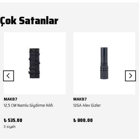
Çok Satanlar
MAK87
MAK87
12,5 CM Namlu Giydirme Kılıfı
12GA Alev Gizler
₺ 535.00
₺ 800.00
3 siyah