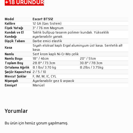
+18 ÜRÜNDÜR
Model
Escort BTS12
Kalibre
12 GA (Gas Sistem)
Fişek Yatağı
3” / 76 mm Magnum
Kundak ve El
Taktik bullpup tasarım polimer kundak. Yükseklik
Kundağı
ayarlanabilir yanak.
Dipçik Tabanı
Darbe emici elastik
Siyah eloksal kaplı Ergal aluminyum üst kasa. Sentetik alt
Kasa
kasa.
Namlu
Sert krom kaplı Ni-Cr-Mo çelik
Namlu Boyu
18” / 46cm
20” / 51cm
Toplam Boy
28.8″ / 73.3cm
30.8″ / 78.3cm
Ortalama Ağırlık
8.1 lbs/ 3.70 kg
8.2lbs / 3.75kg
Şarjör Kapasitesi
2 / 5 / 10
Mevcut Şoklar
F, IM, M, IC, CYL
Nişangah
Ayarlanabilir gez & arpacık
Emniyet
Manüel
Yorumlar
Bu ürün için henüz yorum yapılmamış.