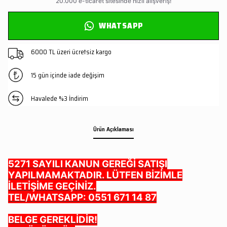
WHATSAPP
6000 TL üzeri ücretsiz kargo
15 gün içinde iade değişim
Havalede %3 İndirim
Ürün Açıklaması
5271 SAYILI KANUN GEREĞİ SATIŞI
YAPILMAMAKTADIR. LÜTFEN BİZİMLE
İLETİŞİME GEÇİNİZ.
TEL/WHATSAPP: 0551 671 14 87
BELGE GEREKLİDİR!