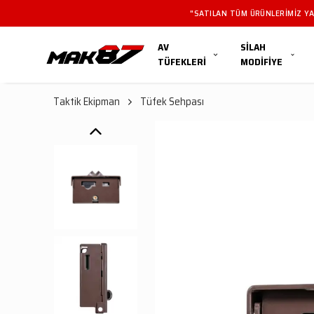
"SATILAN TÜM ÜRÜNLERIMIZ YAL
AV
SİLAH
TÜFEKLERİ
MODİFİYE
Taktik Ekipman
Tüfek Sehpası