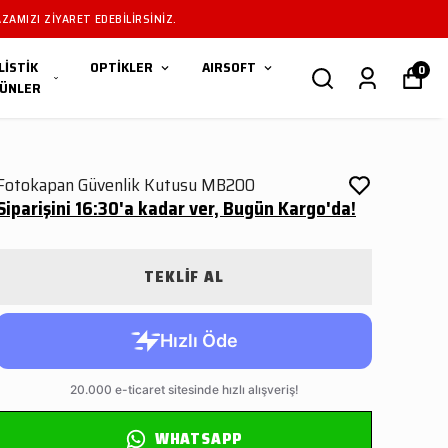
ZAMIZI ZIYARET EDEBILIRSINIZ.
LİSTİK
OPTİKLER
AIRSOFT
0
ÜNLER
Fotokapan Güvenlik Kutusu MB200
Siparişini 16:30'a kadar ver, Bugün Kargo'da!
TEKLİF AL
WHATSAPP