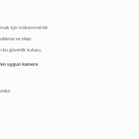
almak için mükemmel bir
ullarına ve olası
n bu güvenlik kutusu,
ütfen uygun kamera
undur.