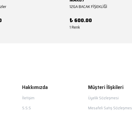
zler
12GA BACAK FİŞEKLİĞİ
0
₺ 600.00
1 Renk
Hakkımızda
Müşteri İlişkileri
İletişim
Üyelik Sözleşmesi
S.S.S
Mesafeli Satış Sözleşmes