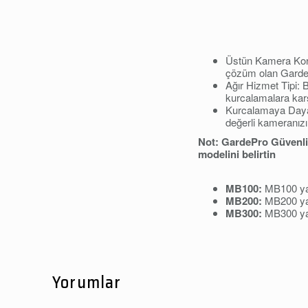
Üstün Kamera Koru
çözüm olan GardeP
Ağır Hizmet Tipi: B
kurcalamalara kar
Kurcalamaya Dayan
değerli kameranızı 
Not: GardePro Güvenlik
modelini belirtin
MB100:
MB100 yal
MB200:
MB200 ya
MB300:
MB300 yal
Yorumlar