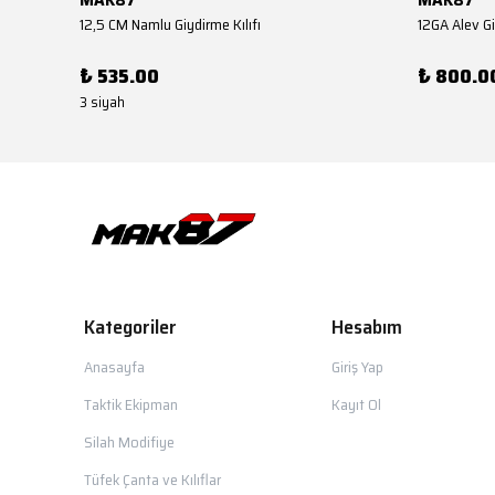
12,5 CM Namlu Giydirme Kılıfı
12GA Alev Gi
₺ 535.00
₺ 800.0
3 siyah
Kategoriler
Hesabım
Anasayfa
Giriş Yap
Taktik Ekipman
Kayıt Ol
Silah Modifiye
Tüfek Çanta ve Kılıflar