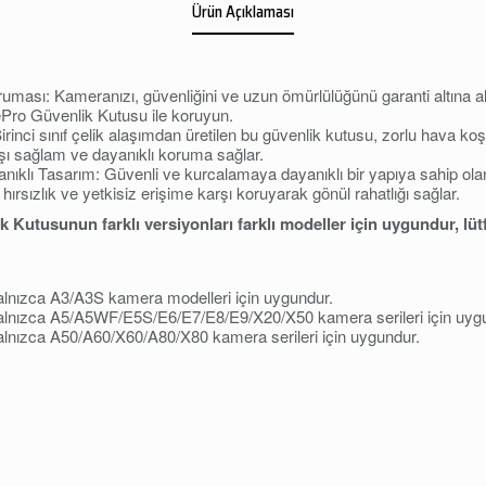
Ürün Açıklaması
ması: Kameranızı, güvenliğini ve uzun ömürlülüğünü garanti altına 
ro Güvenlik Kutusu ile koruyun.
irinci sınıf çelik alaşımdan üretilen bu güvenlik kutusu, zorlu hava koş
şı sağlam ve dayanıklı koruma sağlar.
ıklı Tasarım: Güvenli ve kurcalamaya dayanıklı bir yapıya sahip ola
hırsızlık ve yetkisiz erişime karşı koruyarak gönül rahatlığı sağlar.
 Kutusunun farklı versiyonları farklı modeller için uygundur, l
nızca A3/A3S kamera modelleri için uygundur.
lnızca A5/A5WF/E5S/E6/E7/E8/E9/X20/X50 kamera serileri için uyg
nızca A50/A60/X60/A80/X80 kamera serileri için uygundur.