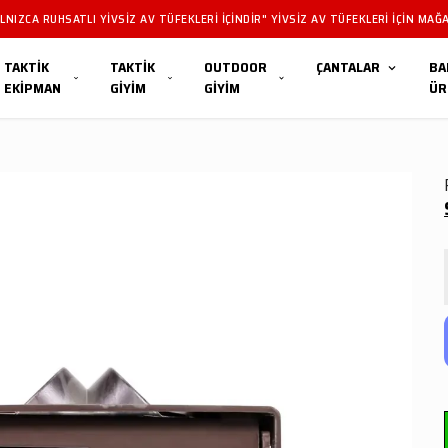
NIZCA RUHSATLI YIVSIZ AV TÜFEKLERI IÇINDIR" YIVSIZ AV TÜFEKLERI IÇIN MAĞA
TAKTİK
TAKTİK
OUTDOOR
ÇANTALAR
BA
EKİPMAN
GİYİM
GİYİM
ÜR