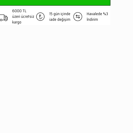
6000 TL
15 gün içinde
Havalede %3
üzeri ücretsiz
iade değişim
İndirim
kargo