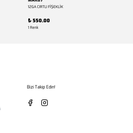
12GA CIRTLI FİŞEKLİK
12GA CIR
₺ 550.00
₺ 550
1 Renk
1 Renk
Bizi Takip Edin!
i