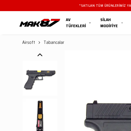
"SATILAN TÜM ÜRÜNLERIMIZ YAL
AV
SİLAH
TÜFEKLERİ
MODİFİYE
Airsoft
Tabancalar