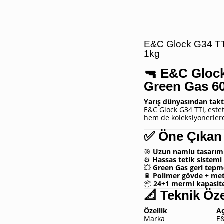
E&C Glock G34 TTI
1kg
🔫
E&C Glock 
Green Gas 60
Yarış dünyasından takt
E&C Glock G34 TTI, este
hem de koleksiyonerlere 
✅
Öne Çıkan 
🎯
Uzun namlu tasarım
⚙️
Hassas tetik sistemi
💥
Green Gas geri tepm
🔋
Polimer gövde + met
📦
24+1 mermi kapasit
📐 Teknik Öze
Özellik
A
Marka
E