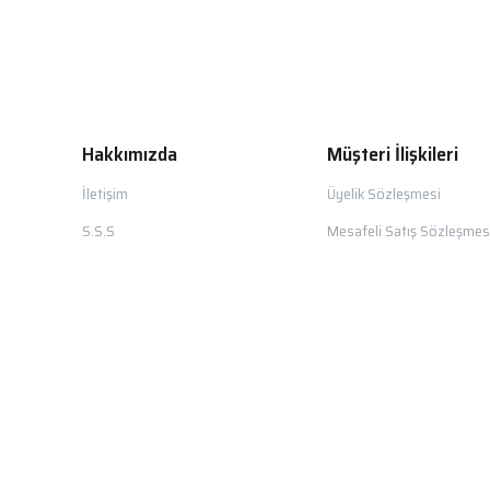
Hakkımızda
Müşteri İlişkileri
İletişim
Üyelik Sözleşmesi
S.S.S
Mesafeli Satış Sözleşmes