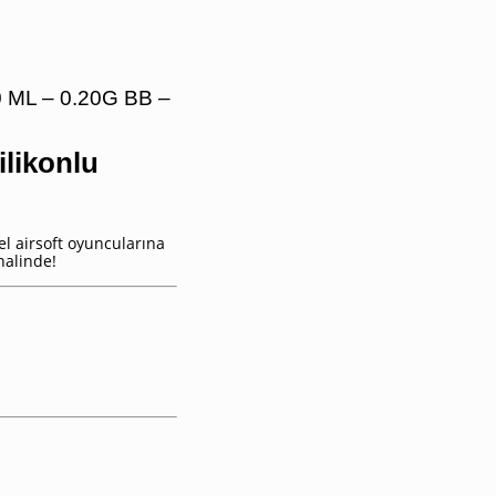
0 ML – 0.20G BB –
ilikonlu
l airsoft oyuncularına
halinde!