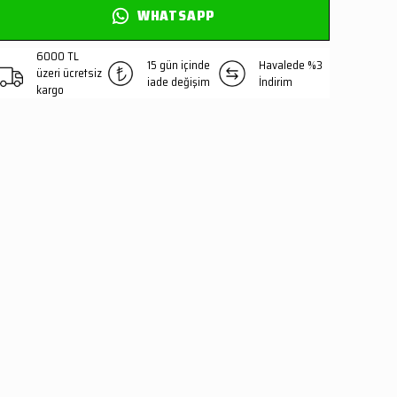
WHATSAPP
6000 TL
15 gün içinde
Havalede %3
üzeri ücretsiz
iade değişim
İndirim
kargo