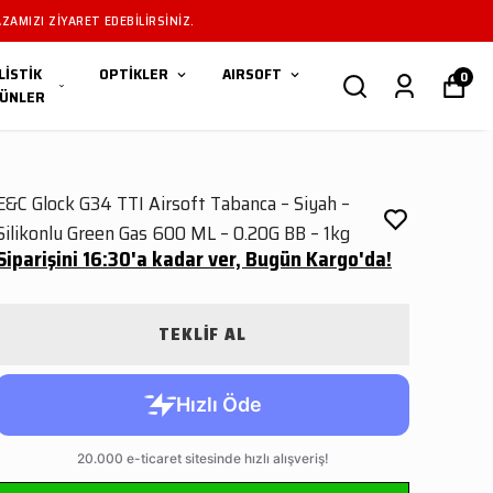
ZAMIZI ZIYARET EDEBILIRSINIZ.
LİSTİK
OPTİKLER
AIRSOFT
0
ÜNLER
E&C Glock G34 TTI Airsoft Tabanca – Siyah –
Silikonlu Green Gas 600 ML – 0.20G BB – 1kg
Siparişini 16:30'a kadar ver, Bugün Kargo'da!
TEKLİF AL