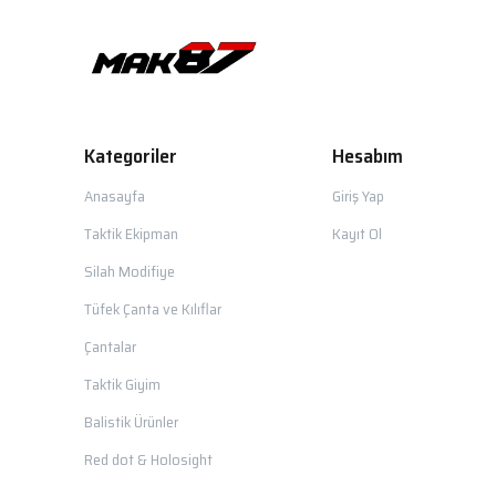
Kategoriler
Hesabım
Anasayfa
Giriş Yap
Taktik Ekipman
Kayıt Ol
Silah Modifiye
Tüfek Çanta ve Kılıflar
Çantalar
Taktik Giyim
Balistik Ürünler
Red dot & Holosight