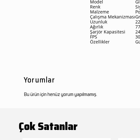
Model
Gl
Renk
Si
Malzeme
Po
Çalışma Mekanizması
G
Uzunluk
2
Ağırlık
77
Şarjör Kapasitesi
2
FPS
30
Özellikler
Gü
Yorumlar
Bu ürün için henüz yorum yapılmamış.
Çok Satanlar