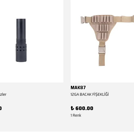
MAK87
zler
12GA BACAK FİŞEKLİĞİ
0
₺ 600.00
1 Renk