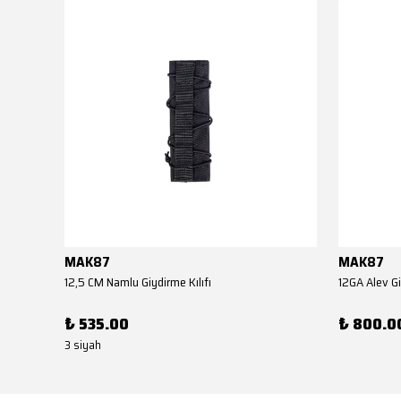
MAK87
MAK87
AKSA EL KUNDAĞI(Benelli M4 Tipi YİVSİZ TÜFEK YEDEK PARÇASI)
12,5 CM Namlu Giydirme Kılıfı
12GA Alev Gi
₺ 535.00
₺ 800.0
3 siyah