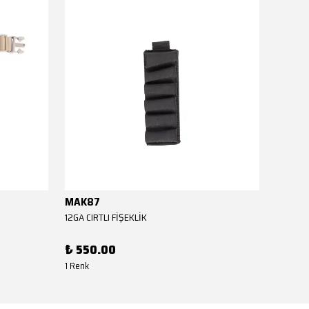
MAK87
MAK8
12GA CIRTLI FİŞEKLİK
12GA CIR
₺ 550.00
₺ 550
1 Renk
1 Renk