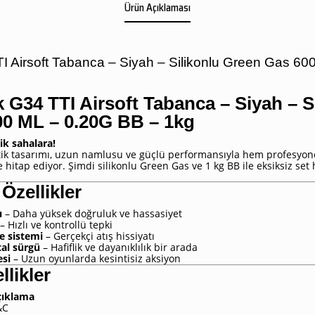
Ürün Açıklaması
 Airsoft Tabanca – Siyah – Silikonlu Green Gas 60
G34 TTI Airsoft Tabanca – Siyah – S
0 ML – 0.20G BB – 1kg
ik sahalara!
tik tasarımı, uzun namlusu ve güçlü performansıyla hem profesyone
hitap ediyor. Şimdi silikonlu Green Gas ve 1 kg BB ile eksiksiz set 
Özellikler
ı
– Daha yüksek doğruluk ve hassasiyet
– Hızlı ve kontrollü tepki
e sistemi
– Gerçekçi atış hissiyatı
al sürgü
– Hafiflik ve dayanıklılık bir arada
esi
– Uzun oyunlarda kesintisiz aksiyon
llikler
çıklama
&C