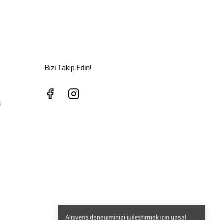
Bizi Takip Edin!
i
Alışveriş deneyiminizi iyileştirmek için yasal