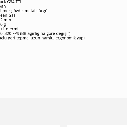
ock G34 TTI
yah
limer gövde, metal sürgü
reen Gas
22 mm
0 g
4+1 mermi
0–320 FPS (BB ağırlığına göre değişir)
çlü geri tepme, uzun namlu, ergonomik yapı