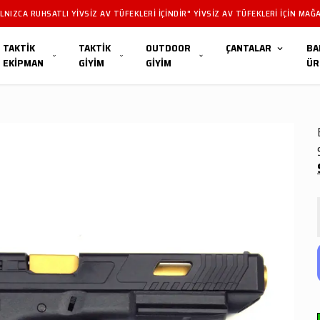
NIZCA RUHSATLI YIVSIZ AV TÜFEKLERI IÇINDIR" YIVSIZ AV TÜFEKLERI IÇIN MAĞA
TAKTİK
TAKTİK
OUTDOOR
ÇANTALAR
BA
EKİPMAN
GİYİM
GİYİM
ÜR