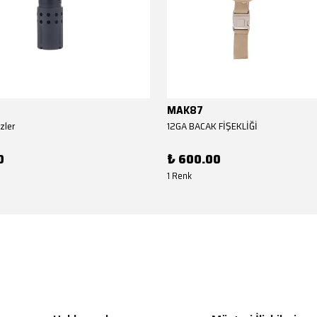
MAK87
zler
12GA BACAK FİŞEKLİĞİ
0
₺ 600.00
1 Renk