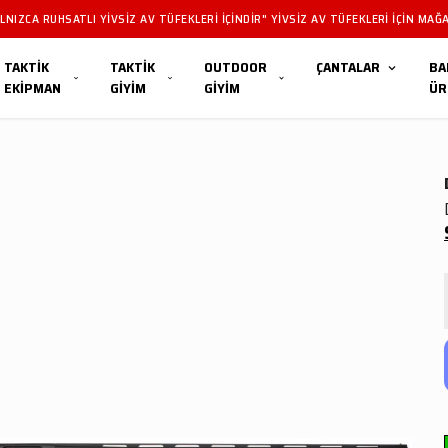
NIZCA RUHSATLI YIVSIZ AV TÜFEKLERI IÇINDIR" YIVSIZ AV TÜFEKLERI IÇIN MAĞA
TAKTİK
TAKTİK
OUTDOOR
ÇANTALAR
BA
EKİPMAN
GİYİM
GİYİM
ÜR