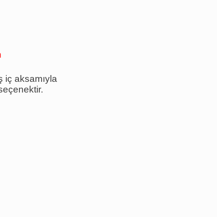
h
ş iç aksamıyla
seçenektir.