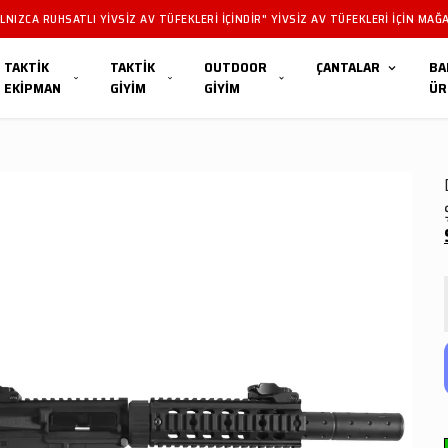
NIZCA RUHSATLI YIVSIZ AV TÜFEKLERI IÇINDIR" YIVSIZ AV TÜFEKLERI IÇIN MAĞA
TAKTİK
TAKTİK
OUTDOOR
ÇANTALAR
BA
EKİPMAN
GİYİM
GİYİM
ÜR