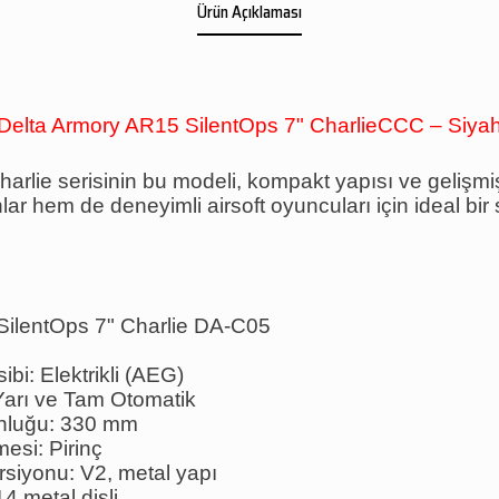
Ürün Açıklaması
Delta Armory AR15 SilentOps 7" CharlieCCC – Siya
harlie serisinin bu modeli, kompakt yapısı ve gelişmi
r hem de deneyimli airsoft oyuncuları için ideal bir 
SilentOps 7" Charlie DA-C05
bi: Elektrikli (AEG)
 Yarı ve Tam Otomatik
nluğu: 330 mm
si: Pirinç
siyonu: V2, metal yapı
4 metal dişli