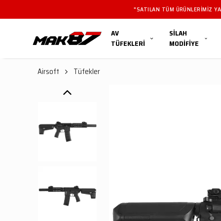
"SATILAN TÜM ÜRÜNLERIMIZ YAL
AV
SİLAH
TÜFEKLERİ
MODİFİYE
Airsoft
Tüfekler