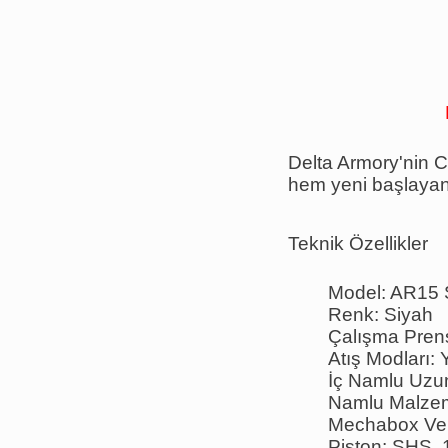
Delta Armory'nin C
hem yeni başlayanla
Teknik Özellikler
Model: AR15 
Renk: Siyah
Çalışma Prensi
Atış Modları:
İç Namlu Uzu
Namlu Malzeme
Mechabox Ver
Piston: SHS, 1