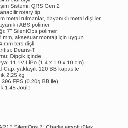
işim Sistemi: QRS Gen 2
nabilir rotary tip
 metal rulmanlar, dayanıklı metal dişliler
yanıklı ABS polimer
ı: 7" SilentOps polimer
2 mm, aksesuar montajı için uygun
 mm ters dişli
ntısı: Deans-T
u: Dipçik içinde
rya: 11.1V LiPo (1.4 x 1.9 x 10 cm)
Mid-Cap, yaklaşık 120 BB kapasite
şık 2.25 kg
 396 FPS (0.20g BB ile)
ık 1.45 Joule
AR15 SilentOps 7" Charlie airsoft tüfek