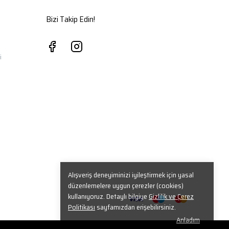
Bizi Takip Edin!
i
Alışveriş deneyiminizi iyileştirmek için yasal
düzenlemelere uygun çerezler (cookies)
kullanıyoruz. Detaylı bilgiye
Gizlilik ve Çerez
Politikası
sayfamızdan erişebilirsiniz.
Anladım