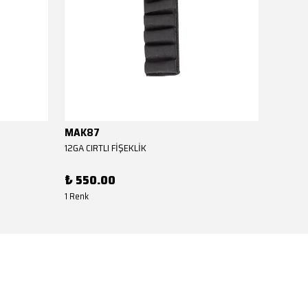
MAK87
MAK8
12GA CIRTLI FİŞEKLİK
12GA CIR
₺ 550.00
₺ 550
1 Renk
1 Renk