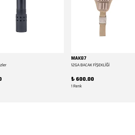
MAK87
zler
12GA BACAK FİŞEKLİĞİ
0
₺ 600.00
1 Renk