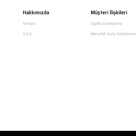
Hakkımızda
Müşteri İlişkileri
İletişim
Üyelik Sözleşmesi
S.S.S
Mesafeli Satış Sözleşmes