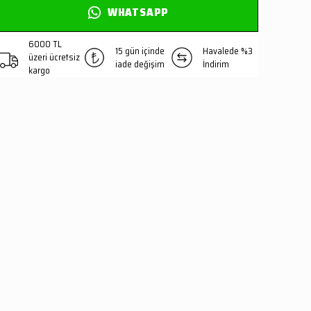
WHATSAPP
6000 TL
15 gün içinde
Havalede %3
üzeri ücretsiz
iade değişim
İndirim
kargo