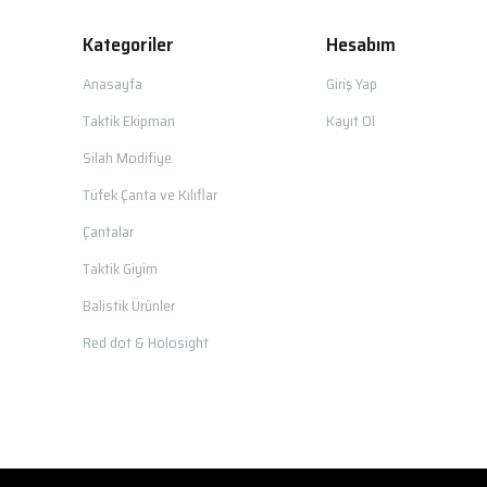
Kategoriler
Hesabım
Anasayfa
Giriş Yap
Taktik Ekipman
Kayıt Ol
Silah Modifiye
Tüfek Çanta ve Kılıflar
Çantalar
Taktik Giyim
Balistik Ürünler
Red dot & Holosight