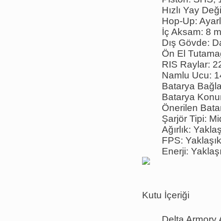
Hızlı Yay Değ
Hop-Up: Ayarla
İç Aksam: 8 mm
Dış Gövde: Da
Ön El Tutamağ
RIS Raylar: 2
Namlu Ucu: 14
Batarya Bağla
Batarya Konum
Önerilen Bata
Şarjör Tipi: 
Ağırlık: Yakla
FPS: Yaklaşık
Enerji: Yaklaş
Kutu İçeriği
Delta Armory 