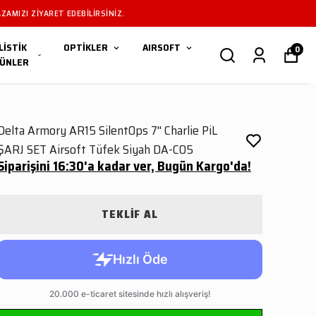
ZAMIZI ZIYARET EDEBILIRSINIZ.
LİSTİK
OPTİKLER
AIRSOFT
0
ÜNLER
Delta Armory AR15 SilentOps 7'' Charlie PiL
ŞARJ SET Airsoft Tüfek Siyah DA-C05
Siparişini 16:30'a kadar ver, Bugün Kargo'da!
TEKLİF AL