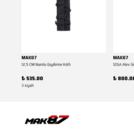
MAK87
MAK87
AKSA EL KUNDAĞI(Benelli M4 Tipi YİVSİZ TÜFEK YEDEK PARÇASI)
12,5 CM Namlu Giydirme Kılıfı
12GA Alev Gi
₺ 535.00
₺ 800.0
3 siyah