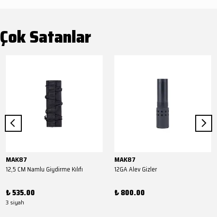
Çok Satanlar
MAK87
MAK87
12,5 CM Namlu Giydirme Kılıfı
12GA Alev Gizler
₺ 535.00
₺ 800.00
3 siyah