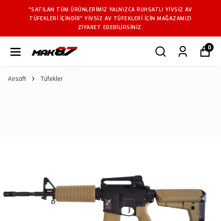
"SATILAN TÜM ÜRÜNLERIMIZ YALNIZCA RUHSATLI YIVSIZ AV
TÜFEKLERI IÇINDIR" YIVSIZ AV TÜFEKLERI IÇIN MAĞAZAMIZI
ZIYARET EDEBILIRSINIZ.
0
Airsoft
Tüfekler