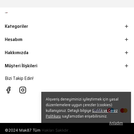
Kategoriler
Hesabım
Hakkımızda
Müşteri İlişkileri
Bizi Takip Edin!
Alışveriş deneyiminizi iyileştirmek için yasal
düzenlemelere uygun çerezler (cookies)
kullanıyoruz. Detaylı bilgiye
Gizlilik ve Çerez
Politikası
sayfamızdan erişebilirsiniz.
Anladım
©2024 Mak87 Tüm Hakları Saklıdır .