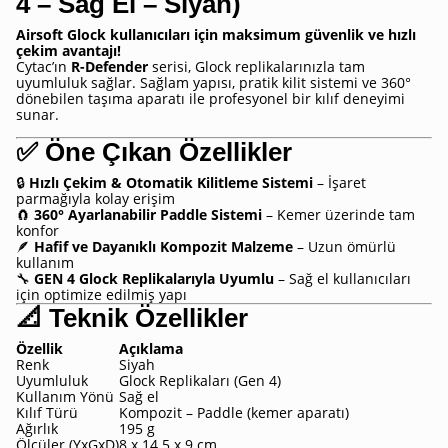
4 – Sağ El – Siyah)
Airsoft Glock kullanıcıları için maksimum güvenlik ve hızlı
çekim avantajı!
Cytac’ın
R-Defender
serisi, Glock replikalarınızla tam
uyumluluk sağlar. Sağlam yapısı, pratik kilit sistemi ve 360°
dönebilen taşıma aparatı ile profesyonel bir kılıf deneyimi
sunar.
✅
Öne Çıkan Özellikler
🔒
Hızlı Çekim & Otomatik Kilitleme Sistemi
– İşaret
parmağıyla kolay erişim
🧲
360° Ayarlanabilir Paddle Sistemi
– Kemer üzerinde tam
konfor
🪶
Hafif ve Dayanıklı Kompozit Malzeme
– Uzun ömürlü
kullanım
🔧
GEN 4 Glock Replikalarıyla Uyumlu
– Sağ el kullanıcıları
için optimize edilmiş yapı
📐 Teknik Özellikler
Özellik
Açıklama
Renk
Siyah
Uyumluluk
Glock Replikaları (Gen 4)
Kullanım Yönü
Sağ el
Kılıf Türü
Kompozit – Paddle (kemer aparatı)
Ağırlık
195 g
Ölçüler (YxGxD)
8 x 14.5 x 9 cm