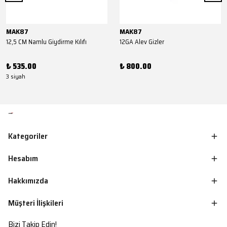
MAK87
MAK87
12,5 CM Namlu Giydirme Kılıfı
12GA Alev Gizler
₺ 535.00
₺ 800.00
3 siyah
Kategoriler
Hesabım
Hakkımızda
Müşteri İlişkileri
Bizi Takip Edin!