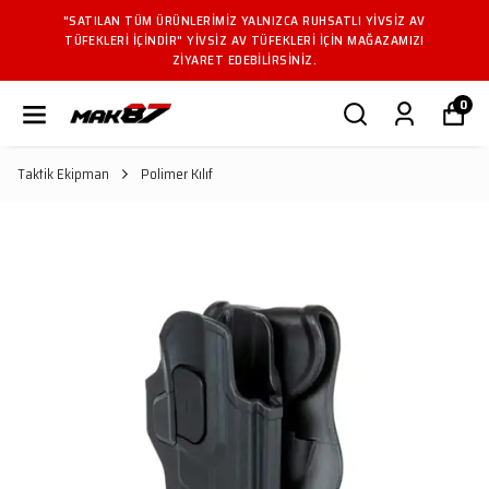
"SATILAN TÜM ÜRÜNLERIMIZ YALNIZCA RUHSATLI YIVSIZ AV
TÜFEKLERI IÇINDIR" YIVSIZ AV TÜFEKLERI IÇIN MAĞAZAMIZI
ZIYARET EDEBILIRSINIZ.
0
Taktik Ekipman
Polimer Kılıf