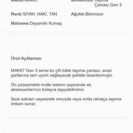
Marka:
MAK87
Model/Kod:
Taşıma
Çantası Gen 3
Renk:
SİYAH, HAKİ, TAN
Ağırlık:
Bilinmiyor
Malzeme:
Dayanıklı Kumaş
Ürün Açıklaması
MAK87 Gen 3 serisi bu çift tüfek taşıma çantası, arazi
şartlarına tam uyum sağlayacak şekilde tasarlanmıştır.
Ön yüzeyindeki molle sistemi sayesinde ek
aksesuarlarınızı kolayca taşıyabilirsiniz.
İlave askıları sayesinde omuzda veya sırtta rahatça taşıma
imkanı sunar.