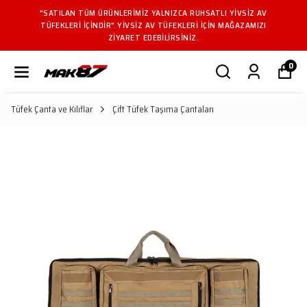
"SATILAN TÜM ÜRÜNLERIMIZ YALNIZCA RUHSATLI YIVSIZ AV
TÜFEKLERI IÇINDIR" YIVSIZ AV TÜFEKLERI IÇIN MAĞAZAMIZI
ZIYARET EDEBILIRSINIZ.
0
Tüfek Çanta ve Kılıflar
Çift Tüfek Taşıma Çantaları