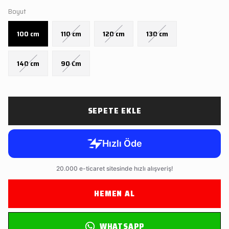
Boyut
100 cm
110 cm
120 cm
130 cm
140 cm
90 Cm
SEPETE EKLE
HEMEN AL
WHATSAPP