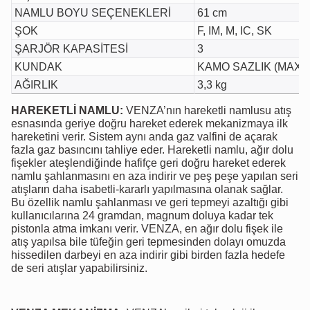
NAMLU BOYU SEÇENEKLERİ
61 cm
ŞOK
F, IM, M, IC, SK
ŞARJÖR KAPASİTESİ
3
KUNDAK
KAMO SAZLIK (MAX-5
AĞIRLIK
3,3 kg
HAREKETLİ NAMLU:
VENZA’nın hareketli namlusu atış
esnasında geriye doğru hareket ederek mekanizmaya ilk
hareketini verir. Sistem aynı anda gaz valfini de açarak
fazla gaz basıncını tahliye eder. Hareketli namlu, ağır dolu
fişekler ateşlendiğinde hafifçe geri doğru hareket ederek
namlu şahlanmasını en aza indirir ve peş peşe yapılan seri
atışların daha isabetli-kararlı yapılmasına olanak sağlar.
Bu özellik namlu şahlanması ve geri tepmeyi azaltığı gibi
kullanıcılarına 24 gramdan, magnum doluya kadar tek
pistonla atma imkanı verir. VENZA, en ağır dolu fişek ile
atış yapılsa bile tüfeğin geri tepmesinden dolayı omuzda
hissedilen darbeyi en aza indirir gibi birden fazla hedefe
de seri atışlar yapabilirsiniz.