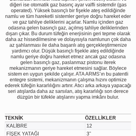
diğeri ise otomatik gaz basınç ayar valfli sistemdir (gas
operated). Yüksek basınçlı bir fişekle ateş edildiğinde
namlu ve tüm hareketli sistemler geriye doğru hareket eder
ve gaz tahliye deliklerini açarlar. Namlu içinden gaz
odasına gelen basınçlı gaz, açılmış tahliye deliklerinden
dışarı çıkar. Bu durum tüfeğin enerjisinin geri tepme olarak
daha az hissedilmesine ve dolayısıyla namlunun çok daha
az şahlanması ile daha başarılı atış gerçekleştirmenize
yardımcı olur. Düşük basınçlı fişekle ateş edildiğinde
namlu geriye doğru hareket etmez ancak gaz odasına
gelen basınçlı gaz, paslanmaz pistonu iterek
mekanizmanın geriye hareket etmesini sağlar. Böylece
sistem en uygun şekilde çalışır. ATA ARMS’ın bu patentli
entegre sistemi, mekanizmanın çalışma hızını optimize
ederek tüfeğin kararlılığını artırır. Atıcı arka arkaya yapacağı
seri atışlarda daha az sarsılan, atış kararlılığı son derece
düzgün bir tüfekle atışlarını yapma imkânı bulur.
TEKNİK
ÖZELLİKLER
KALİBRE
12
FİŞEK YATAĞI
3''