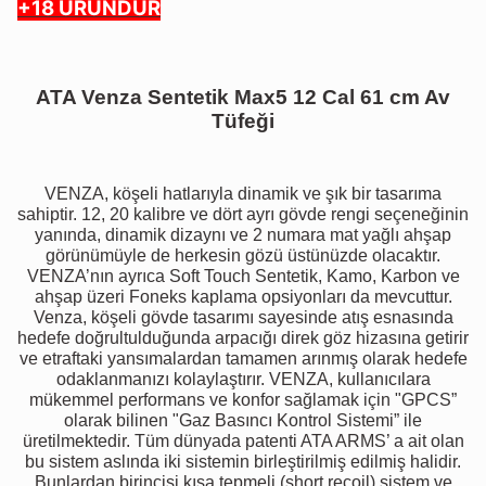
+18 ÜRÜNDÜR
ATA Venza Sentetik Max5 12 Cal 61 cm Av
Tüfeği
VENZA, köşeli hatlarıyla dinamik ve şık bir tasarıma
sahiptir. 12, 20 kalibre ve dört ayrı gövde rengi seçeneğinin
yanında, dinamik dizaynı ve 2 numara mat yağlı ahşap
görünümüyle de herkesin gözü üstünüzde olacaktır.
VENZA’nın ayrıca Soft Touch Sentetik, Kamo, Karbon ve
ahşap üzeri Foneks kaplama opsiyonları da mevcuttur.
Venza, köşeli gövde tasarımı sayesinde atış esnasında
hedefe doğrultulduğunda arpacığı direk göz hizasına getirir
ve etraftaki yansımalardan tamamen arınmış olarak hedefe
odaklanmanızı kolaylaştırır. VENZA, kullanıcılara
mükemmel performans ve konfor sağlamak için "GPCS”
olarak bilinen "Gaz Basıncı Kontrol Sistemi” ile
üretilmektedir. Tüm dünyada patenti ATA ARMS’ a ait olan
bu sistem aslında iki sistemin birleştirilmiş edilmiş halidir.
Bunlardan birincisi kısa tepmeli (short recoil) sistem ve