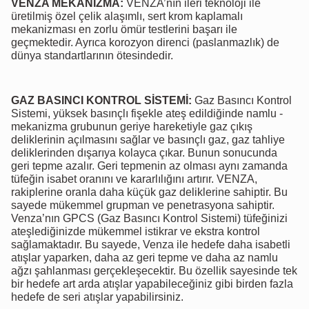
VENZA MEKANİZMA:
VENZA’nın ileri teknoloji ile
üretilmiş özel çelik alaşımlı, sert krom kaplamalı
mekanizması en zorlu ömür testlerini başarı ile
geçmektedir. Ayrıca korozyon direnci (paslanmazlık) de
dünya standartlarının ötesindedir.
GAZ BASINCI KONTROL SİSTEMİ:
Gaz Basıncı Kontrol
Sistemi, yüksek basınçlı fişekle ateş edildiğinde namlu -
mekanizma grubunun geriye hareketiyle gaz çıkış
deliklerinin açılmasını sağlar ve basınçlı gaz, gaz tahliye
deliklerinden dışarıya kolayca çıkar. Bunun sonucunda
geri tepme azalır. Geri tepmenin az olması aynı zamanda
tüfeğin isabet oranını ve kararlılığını artırır. VENZA,
rakiplerine oranla daha küçük gaz deliklerine sahiptir. Bu
sayede mükemmel grupman ve penetrasyona sahiptir.
Venza’nın GPCS (Gaz Basıncı Kontrol Sistemi) tüfeğinizi
ateşlediğinizde mükemmel istikrar ve ekstra kontrol
sağlamaktadır. Bu sayede, Venza ile hedefe daha isabetli
atışlar yaparken, daha az geri tepme ve daha az namlu
ağzı şahlanması gerçekleşecektir. Bu özellik sayesinde tek
bir hedefe art arda atışlar yapabileceğiniz gibi birden fazla
hedefe de seri atışlar yapabilirsiniz.