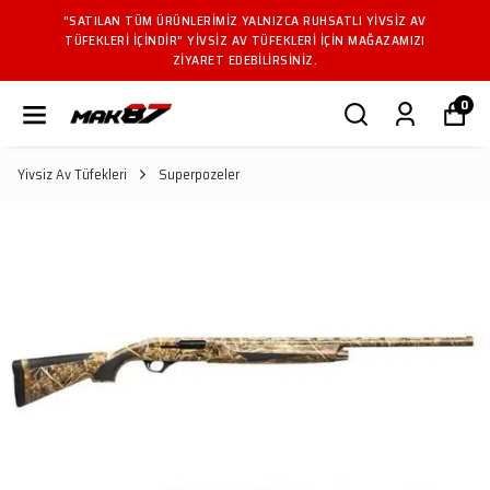
AN TÜM ÜRÜNLERIMIZ YALNIZCA RUHSATLI YIVSIZ AV
"SATIL
ERI IÇINDIR" YIVSIZ AV TÜFEKLERI IÇIN MAĞAZAMIZI
TÜFEKL
ZIYARET EDEBILIRSINIZ.
0
Yivsiz Av Tüfekleri
Superpozeler