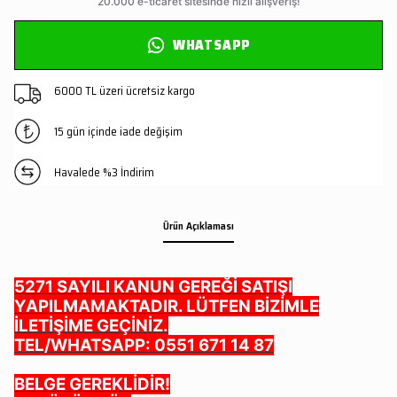
WHATSAPP
6000 TL üzeri ücretsiz kargo
15 gün içinde iade değişim
Havalede %3 İndirim
Ürün Açıklaması
5271 SAYILI KANUN GEREĞİ SATIŞI
YAPILMAMAKTADIR. LÜTFEN BİZİMLE
İLETİŞİME GEÇİNİZ.
TEL/WHATSAPP: 0551 671 14 87
BELGE GEREKLİDİR!