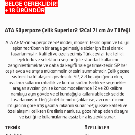
BELGE GEREKLİDİR!
+18 ÜRÜNDÜR
ATA Süperpoze Çelik Superior2 12Cal 71 cm Av Tüfeği
ATA ARMS’ın Süperpoze SP modeli, modern teknolojinin ve 60 yılı
aşkın tecrübenin bir araya gelmesiyle sizler için özel olarak
tasarlanmıştır. Kaliteli ve özel seçilmiş Türk cevizi, tek tetikli,
ejektörlü ve selektörlü seçeneği ile standart kullanımı
zenginleştirmekte ve daha da keyifli hale getirmektedir. SP her
çeşit avda ve atışta mükemmelin ötesini sunmaktadır. Çelik geçme
sistemli hafif alaşımlı gövdesi ile SP, 2.8 kg ağırlığında olup,
avcılara kullanım rahatlık ve konfor sağlar. Farklı ve seçenekler
arayan avcılar için ise kombo modellerinde 12 ve 20 kalibre
namluyu aynı gövde ve el kundağıyla kullanılabilecek şekilde
tasarlanmıştır. Değiştirilebilir mobil şoklar ise, avcı ve atıcının
ihtiyacına göre atış yapma imkanını sunar. SP; yüksek kaliteli ve
özel alaşımlı çelikten üretilmiş namlusu, göze hitap eden dizaynı
ve işçiliği ile kullanıcılarına eşsiz bir atış zevki sunar.
TEKNİK
ÖZELLİKLER