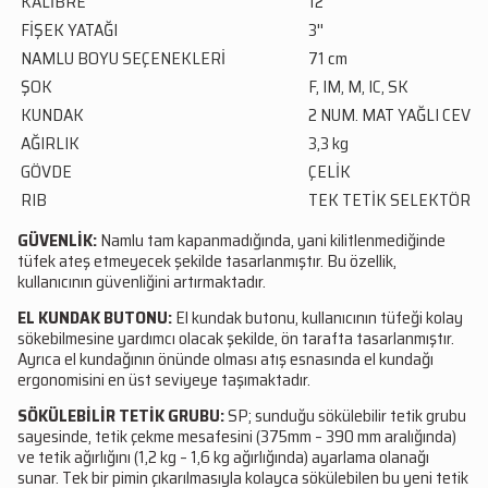
KALİBRE
12
FİŞEK YATAĞI
3''
NAMLU BOYU SEÇENEKLERİ
71 cm
ŞOK
F, IM, M, IC, SK
KUNDAK
2 NUM. MAT YAĞLI CEVİZ
AĞIRLIK
3,3 kg
GÖVDE
ÇELİK
RIB
TEK TETİK SELEKTÖR
GÜVENLİK:
Namlu tam kapanmadığında, yani kilitlenmediğinde
tüfek ateş etmeyecek şekilde tasarlanmıştır. Bu özellik,
kullanıcının güvenliğini artırmaktadır.
EL KUNDAK BUTONU:
El kundak butonu, kullanıcının tüfeği kolay
sökebilmesine yardımcı olacak şekilde, ön tarafta tasarlanmıştır.
Ayrıca el kundağının önünde olması atış esnasında el kundağı
ergonomisini en üst seviyeye taşımaktadır.
SÖKÜLEBİLİR TETİK GRUBU:
SP; sunduğu sökülebilir tetik grubu
sayesinde, tetik çekme mesafesini (375mm – 390 mm aralığında)
ve tetik ağırlığını (1,2 kg – 1,6 kg ağırlığında) ayarlama olanağı
sunar. Tek bir pimin çıkarılmasıyla kolayca sökülebilen bu yeni tetik