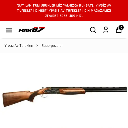
"SATILAN TÜM ÜRÜNLERIMIZ YALNIZCA RUHSATLI YIVSIZ AV
TÜFEKLERI IÇINDIR" YIVSIZ AV TÜFEKLERI IÇIN MAĞAZAMIZI
ZIYARET EDEBILIRSINIZ.
0
Yivsiz Av Tüfekleri
Superpozeler